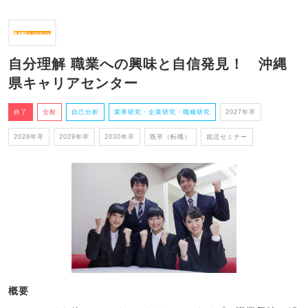
自分理解 職業への興味と自信発見！ 沖縄
県キャリアセンター
終了
全般
自己分析
業界研究・企業研究・職種研究
2027年卒
2028年卒
2029年卒
2030年卒
既卒（転職）
就活セミナー
概要