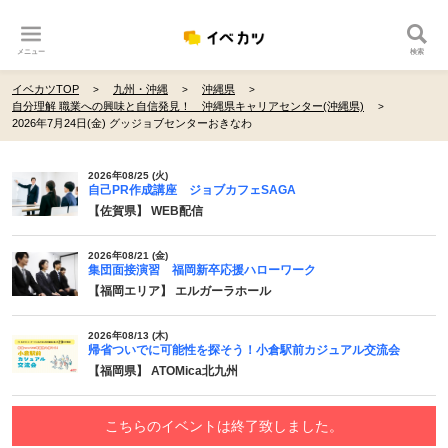
メニュー
検索
イベカツTOP
九州・沖縄
沖縄県
自分理解 職業への興味と自信発見！ 沖縄県キャリアセンター(沖縄県)
2026年7月24日(金) グッジョブセンターおきなわ
2026年08/25 (火)
自己PR作成講座 ジョブカフェSAGA
【佐賀県】 WEB配信
2026年08/21 (金)
集団面接演習 福岡新卒応援ハローワーク
【福岡エリア】 エルガーラホール
2026年08/13 (木)
帰省ついでに可能性を探そう！小倉駅前カジュアル交流会
【福岡県】 ATOMica北九州
こちらのイベントは終了致しました。