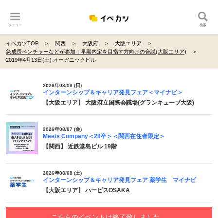
メニュー
検索
イベカツTOP
関西
大阪府
大阪エリア
急成長ベンチャーなどが参加！早期内定を目指す方向けの合説(大阪エリア)
2019年4月13日(土) オーガニックビル
2026年08/09 (日)
インターンシップ＆キャリア発見フェア＜マイナビ＞
【大阪エリア】 大阪府立国際会議場(グランキューブ大阪)
2026年08/07 (金)
Meets Company＜28卒＞＜関西在住者限定＞
【関西】 近鉄堂島ビル 19階
2026年08/08 (土)
インターンシップ＆キャリア発見フェア 薬学生 マイナビ
【大阪エリア】 ハービスOSAKA
こちらのイベントは終了致しました。