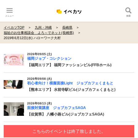
メニュー
検索
イベカツTOP
九州・沖縄
長崎県
福祉のお仕事相談会 よろ～でネット(長崎県)
2019年6月12日(水) ハローワーク大村
2026年09/05 (土)
福岡ジョブ・コレクション
【福岡エリア】 福岡ファッションビル(FFBホール)
2026年09/08 (火)
初心者向け！模擬面接Light ジョブカフェくまもと
【熊本エリア】 水前寺駅ビル(ジョブカフェくまもと)
2026年08/13 (木)
面接対策講座 ジョブカフェSAGA
【佐賀県】 八幡小路ビル(ジョブカフェSAGA)
こちらのイベントは終了致しました。