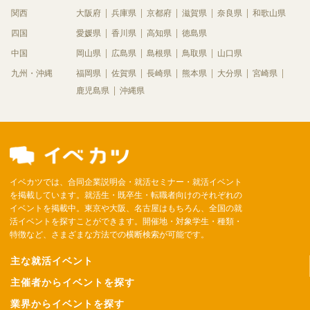
関西
大阪府
兵庫県
京都府
滋賀県
奈良県
和歌山県
四国
愛媛県
香川県
高知県
徳島県
中国
岡山県
広島県
島根県
鳥取県
山口県
九州・沖縄
福岡県
佐賀県
長崎県
熊本県
大分県
宮崎県
鹿児島県
沖縄県
イベカツでは、合同企業説明会・就活セミナー・就活イベント
を掲載しています。就活生・既卒生・転職者向けのそれぞれの
イベントを掲載中。東京や大阪、名古屋はもちろん、全国の就
活イベントを探すことができます。開催地・対象学生・種類・
特徴など、さまざまな方法での横断検索が可能です。
主な就活イベント
主催者からイベントを探す
業界からイベントを探す