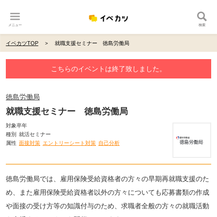
メニュー
検索
イベカツTOP
就職支援セミナー 徳島労働局
こちらのイベントは終了致しました。
徳島労働局
就職支援セミナー 徳島労働局
対象卒年
種別
就活セミナー
属性
面接対策
エントリーシート対策
自己分析
徳島労働局では、雇用保険受給資格者の方々の早期再就職支援のた
め、また雇用保険受給資格者以外の方々についても応募書類の作成
や面接の受け方等の知識付与のため、求職者全般の方々の就職活動