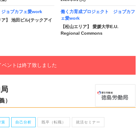
ジョブカフェ愛work
働く力育成プロジェクト ジョブカフ
ェ愛work
ア】 池田ビル(テックアイ
【松山エリア】 愛媛大学E.U.
Regional Commons
イベントは終了致しました
働局
義）
対策
自己分析
既卒（転職）
就活セミナー