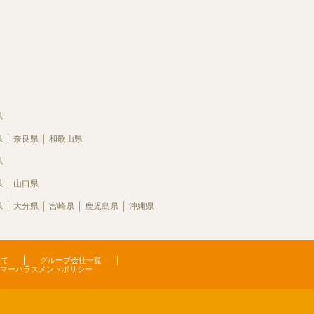
県
県
奈良県
和歌山県
県
県
山口県
県
大分県
宮崎県
鹿児島県
沖縄県
いて
グループ会社一覧
マーハラスメントポリシー