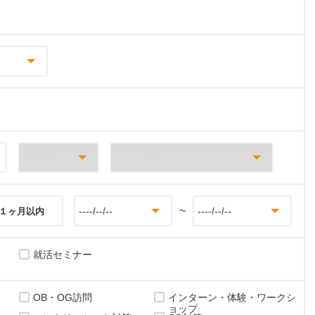
~
１ヶ月以内
就活セミナー
OB・OG訪問
インターン・体験・ワークシ
ョップ