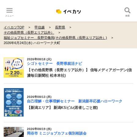
メニュー
検索
イベカツTOP
甲信越
長野県
その他長野県（長野エリア以外）
福祉ジョブセミナー 長野労働局(その他長野県（長野エリア以外）)
2026年6月24日(水) ハローワーク大町
2026年08/18 (火)
シゴトセミナー 長野県就活ナビ
【その他長野県（長野エリア以外）】 信毎メディアガーデン(信
濃毎日新聞社 松本本社)
2026年08/13 (木)
自己理解・仕事理解セミナー 新潟新卒応援ハローワーク
【新潟エリア】 新潟KSビル(若者しごと館)
2026年08/19 (水)
岡谷市 ミニジョブカフェ個別相談会