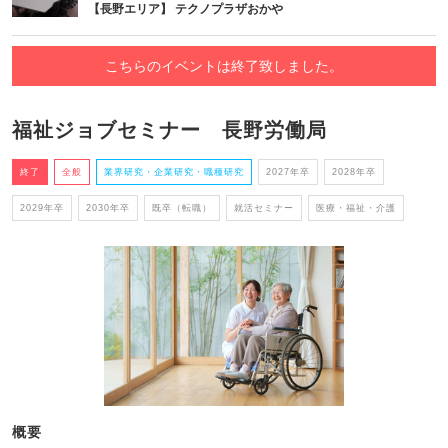
【長野エリア】 テクノプラザおかや
こちらのイベントは終了致しました。
福祉ジョブセミナー 長野労働局
終了
全般
業界研究・企業研究・職種研究
2027年卒
2028年卒
2029年卒
2030年卒
既卒（転職）
就活セミナー
医療・福祉・介護
概要