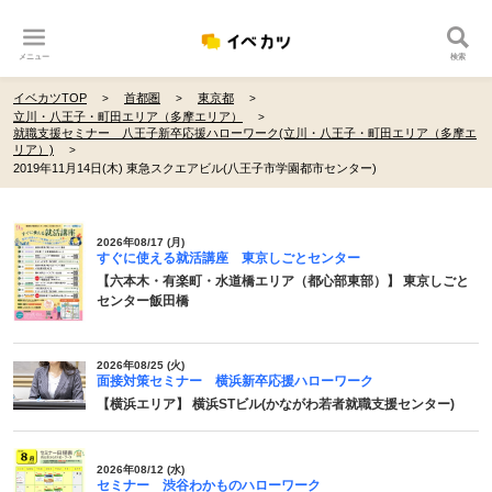
メニュー
検索
イベカツTOP
首都圏
東京都
立川・八王子・町田エリア（多摩エリア）
就職支援セミナー 八王子新卒応援ハローワーク(立川・八王子・町田エリア（多摩エ
リア）)
2019年11月14日(木) 東急スクエアビル(八王子市学園都市センター)
2026年08/17 (月)
すぐに使える就活講座 東京しごとセンター
【六本木・有楽町・水道橋エリア（都心部東部）】 東京しごと
センター飯田橋
2026年08/25 (火)
面接対策セミナー 横浜新卒応援ハローワーク
【横浜エリア】 横浜STビル(かながわ若者就職支援センター)
2026年08/12 (水)
セミナー 渋谷わかものハローワーク