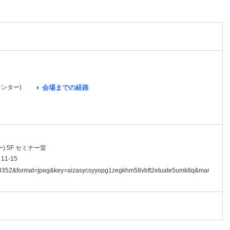
ンター)
会場までの経路
 5F セミナー室
1-15