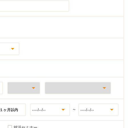
~
１ヶ月以内
就活セミナー