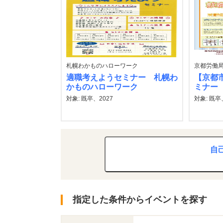
札幌わかものハローワーク
京都労働
適職考えようセミナー 札幌わ
【京都
かものハローワーク
ミナー
対象: 既卒、2027
対象: 既卒
自
指定した条件からイベントを探す