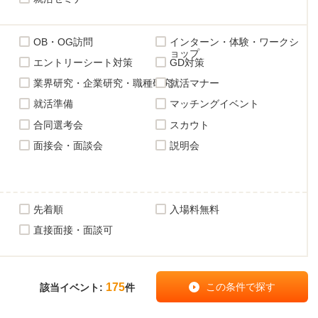
OB・OG訪問
インターン・体験・ワークシ
ョップ
エントリーシート対策
GD対策
業界研究・企業研究・職種研究
就活マナー
就活準備
マッチングイベント
合同選考会
スカウト
面接会・面談会
説明会
先着順
入場料無料
直接面接・面談可
175
該当イベント:
件