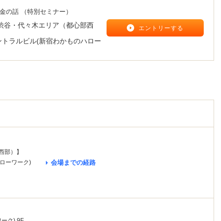
金の話 （特別セミナー）
渋谷・代々木エリア（都心部西
エントリーする
ントラルビル(新宿わかものハロー
西部）】
ローワーク)
会場までの経路
ク) 9F