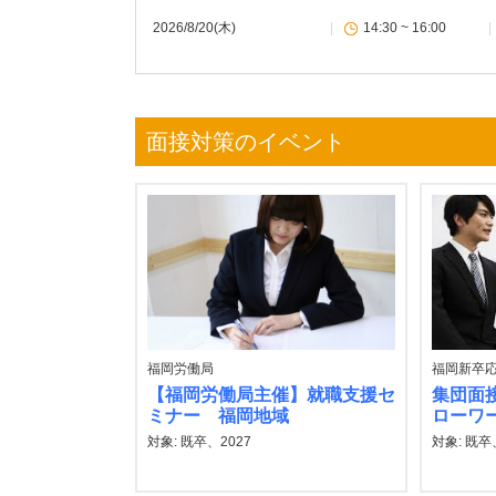
2026/8/20(木)
|
14:30 ~ 16:00
|
面接対策のイベント
福岡労働局
福岡新卒
【福岡労働局主催】就職支援セ
集団面
ミナー 福岡地域
ローワ
対象: 既卒、2027
対象: 既卒、