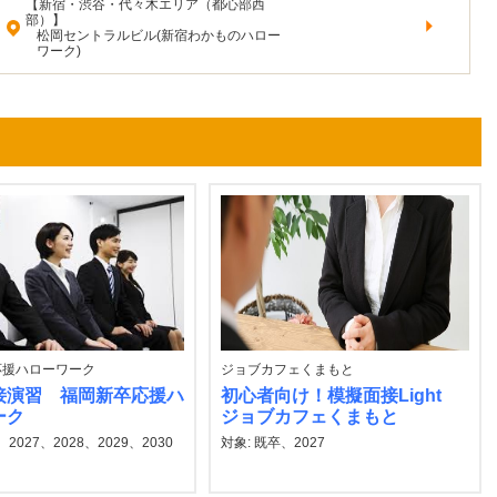
【新宿・渋谷・代々木エリア（都心部西
部）】
松岡セントラルビル(新宿わかものハロー
ワーク)
応援ハローワーク
ジョブカフェくまもと
接演習 福岡新卒応援ハ
初心者向け！模擬面接Light
ーク
ジョブカフェくまもと
2027、2028、2029、2030
対象: 既卒、2027