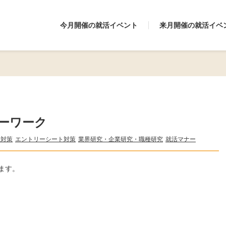
今月開催の就活イベント
来月開催の就活イベ
ーワーク
接対策
エントリーシート対策
業界研究・企業研究・職種研究
就活マナー
ます。