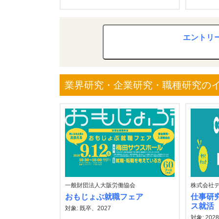
エントリ
業界研究・企業研究・職種研究の
一般財団法人大阪労働協会
株式会社
おもじょぶ就職フェア
仕事研
ス就活
対象: 既卒、2027
対象: 202