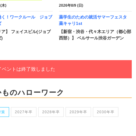
 (木)
2026年8/9 (日)
働く！ワークルール ジョブ
薬学生のための就活サマーフェスタ
ば
薬キャリ1st
ア】 フェイスビル(ジョブ
【新宿・渋谷・代々木エリア（都心部
)
西部）】 ベルサール渋谷ガーデン
イベントは終了致しました
かものハローワーク
対策
2027年卒
2028年卒
2029年卒
2030年卒