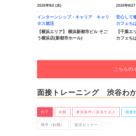
2026年9/2 (水)
2026年8/27
インターンシップ・キャリア キャリ
安心して
タス就活
カフェち
【横浜エリア】 横浜新都市ビル そご
【千葉エリ
う横浜店(新都市ホール)
カフェちば
こちらの
面接トレーニング 渋谷わ
終了
全般
参加条件に該当する人
面接
既卒（転職）
就活セミナー