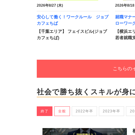
2026年8/27 (木)
2026年8/18
安心して働く！ワークルール ジョブ
就職マナ
カフェちば
ローワー
【千葉エリア】 フェイスビル(ジョブ
【横浜エリ
カフェちば)
若者就職支
こちらの
社会で勝ち抜くスキルが身
終了
全般
2022年卒
2023年卒
2