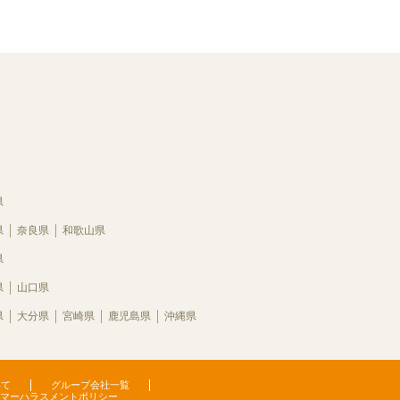
県
県
奈良県
和歌山県
県
県
山口県
県
大分県
宮崎県
鹿児島県
沖縄県
いて
グループ会社一覧
マーハラスメントポリシー