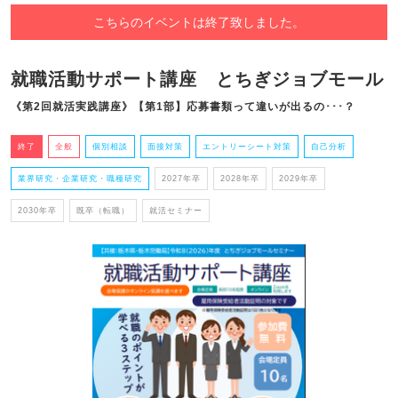
こちらのイベントは終了致しました。
就職活動サポート講座 とちぎジョブモール
《第2回就活実践講座》【第1部】応募書類って違いが出るの･･･？
終了
全般
個別相談
面接対策
エントリーシート対策
自己分析
業界研究・企業研究・職種研究
2027年卒
2028年卒
2029年卒
2030年卒
既卒（転職）
就活セミナー