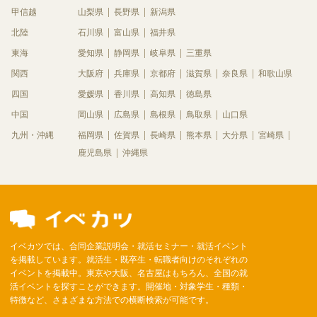
甲信越
山梨県
長野県
新潟県
北陸
石川県
富山県
福井県
東海
愛知県
静岡県
岐阜県
三重県
関西
大阪府
兵庫県
京都府
滋賀県
奈良県
和歌山県
四国
愛媛県
香川県
高知県
徳島県
中国
岡山県
広島県
島根県
鳥取県
山口県
九州・沖縄
福岡県
佐賀県
長崎県
熊本県
大分県
宮崎県
鹿児島県
沖縄県
イベカツでは、合同企業説明会・就活セミナー・就活イベント
を掲載しています。就活生・既卒生・転職者向けのそれぞれの
イベントを掲載中。東京や大阪、名古屋はもちろん、全国の就
活イベントを探すことができます。開催地・対象学生・種類・
特徴など、さまざまな方法での横断検索が可能です。