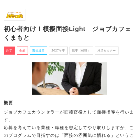
初心者向け！模擬面接Light ジョブカフェ
くまもと
終了
全般
面接対策
2027年卒
既卒（転職）
就活セミナー
概要
ジョブカフェカウンセラーが面接官役として面接指導を行いま
す。
応募を考えている業種・職種を想定してやり取りしますが、こ
のプログラムで目指すのは「面接の雰囲気に慣れる」というこ