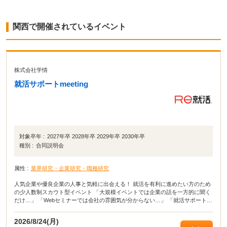
関西で開催されているイベント
株式会社学情
就活サポートmeeting
対象卒年 :
2027年卒 2028年卒 2029年卒 2030年卒
種別 :
合同説明会
属性 :
業界研究・企業研究・職種研究
人気企業や優良企業の人事と気軽に出会える！ 就活を有利に進めたい方のため
の少人数制スカウト型イベント 「大規模イベントでは企業の話を一方的に聞く
だけ…」 「Webセミナーでは会社の雰囲気が分からない…」 「就活サポート
meeting」は、こうした悩みを解消し、就活を効率的に進めるための少人数制×
事前予約制のマッチングイベントです。 学部3年・修士1年生をはじめ、1・2年
2026/8/24(月)
生、そして学部4年生・修士2年生の参加も大歓迎！ 皆様のご参加をお待ちして