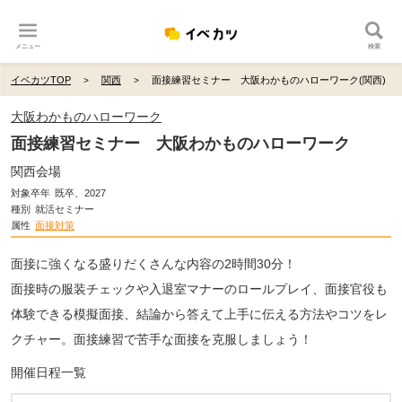
メニュー
検索
イベカツTOP
関西
面接練習セミナー 大阪わかものハローワーク(関西)
大阪わかものハローワーク
面接練習セミナー 大阪わかものハローワーク
関西会場
対象卒年
既卒、2027
種別
就活セミナー
属性
面接対策
面接に強くなる盛りだくさんな内容の2時間30分！
面接時の服装チェックや入退室マナーのロールプレイ、面接官役も
体験できる模擬面接、結論から答えて上手に伝える方法やコツをレ
クチャー。面接練習で苦手な面接を克服しましょう！
開催日程一覧