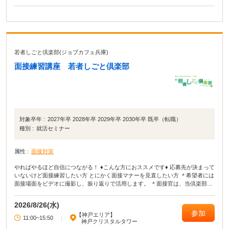
若者しごと倶楽部(ジョブカフェ兵庫)
面接練習講座 若者しごと倶楽部
対象卒年 :
2027年卒 2028年卒 2029年卒 2030年卒 既卒（転職）
種別 :
就活セミナー
属性 :
面接対策
やればやるほど自信につながる！ ♦こんな方におススメです♦ 応募先が決まって
いないけど面接練習したい方 とにかく面接マナーを見直したい方 ＊希望者には
面接場面をビデオに撮影し、振り返りで活用します。 ＊面接官は、当倶楽部の
キャリアカウンセラーが担当します。
2026/8/26(水)
参加
【神戸エリア】
11:00~15:50
|
神戸クリスタルタワー