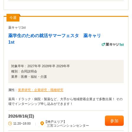
今週
薬キャリ1st
薬学生のための就活サマーフェスタ 薬キャリ
1st
対象卒年 :
2027年卒 2028年卒 2029年卒
種別 :
合同説明会
業界 :
医療・福祉・介護
属性 :
業界研究・企業研究・職種研究
薬局・ドラック・病院・製薬など、大手から地域密着企業まで多数出展！ その
場でインターンシップ申し込みができます！
2026/8/16(日)
参加
【神戸エリア】
11:20~18:00
|
三宮コンベンションセンター