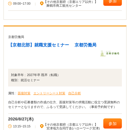
参加
【その他京都府（京都エリア以外）】
09:00~17:00
|
舞鶴市商工観光センター
京都労働局
【京都北部】就職支援セミナー 京都労働局
対象卒年 :
2027年卒 既卒（転職）
種別 :
就活セミナー
属性 :
面接対策
エントリーシート対策
自己分析
自己分析や応募書類の作成の仕方、面接対策等の求職活動に役立つ受講無料の
セミナーとなりますので、ふるって受講してください。（事前予約制です）
2026/8/27(木)
参加
【その他京都府（京都エリア以外）】
13:15~15:15
|
宮津地方合同庁舎(ハローワーク宮津)