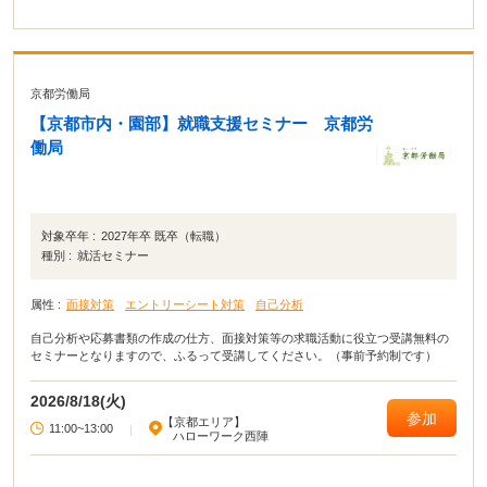
京都労働局
【京都市内・園部】就職支援セミナー 京都労
働局
対象卒年 :
2027年卒 既卒（転職）
種別 :
就活セミナー
属性 :
面接対策
エントリーシート対策
自己分析
自己分析や応募書類の作成の仕方、面接対策等の求職活動に役立つ受講無料の
セミナーとなりますので、ふるって受講してください。（事前予約制です）
2026/8/18(火)
参加
【京都エリア】
11:00~13:00
|
ハローワーク西陣