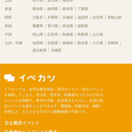
北陸
石川県
富山県
福井県
東海
愛知県
静岡県
岐阜県
三重県
関西
大阪府
兵庫県
京都府
滋賀県
奈良県
和歌山県
四国
愛媛県
香川県
高知県
徳島県
中国
岡山県
広島県
島根県
鳥取県
山口県
九州・沖縄
福岡県
佐賀県
長崎県
熊本県
大分県
宮崎県
鹿児島県
沖縄県
イベカツでは、合同企業説明会・就活セミナー・就活イベント
を掲載しています。就活生・既卒生・転職者向けのそれぞれの
イベントを掲載中。東京や大阪、名古屋はもちろん、全国の就
活イベントを探すことができます。開催地・対象学生・種類・
特徴など、さまざまな方法での横断検索が可能です。
主な就活イベント