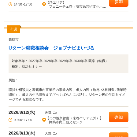
参加
【堺エリア】
います！
14:30~17:30
|
フェニーチェ堺（堺市民芸術文化ホー
ル）
今週
舞鶴市
Uターン就職相談会 ジョブナビまいづる
対象卒年 :
2027年卒 2028年卒 2029年卒 2030年卒 既卒（転職）
種別 :
就活セミナー
属性 :
職員や相談員と舞鶴市内事業所の事業内容、求人内容（給与､休日日数､残業時
間他）、最近の生活情報までざっくばらんにお話し、Uターン後の生活をイメ
ージできる相談会です。
2026/8/12(水)
天気
参加
【その他京都府（京都エリア以外）】
09:00~17:00
|
舞鶴市商工観光センター
2026/8/13(木)
天気