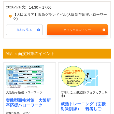
2026/9/1(火)
14:30 ~ 17:00
【大阪エリア】阪急グランドビル(大阪新卒応援ハローワー
ク)
詳細を見る
クイックエントリー
関西 × 面接対策のイベント
大阪新卒応援ハローワーク
若者しごと倶楽部(ジョブカフェ兵
庫)
実践型面接対策 大阪新
就活トレーニング（面接
卒応援ハローワーク
対策訓練） 若者しごと
対象: 既卒、2027
倶楽部