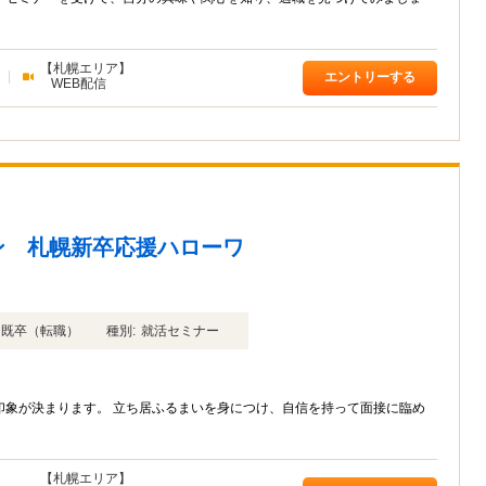
【札幌エリア】
|
エントリーする
WEB配信
ン 札幌新卒応援ハローワ
年卒 既卒（転職）
種別:
就活セミナー
印象が決まります。 立ち居ふるまいを身につけ、自信を持って面接に臨め
【札幌エリア】