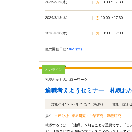
2026/8/19(水)
|
10:00 ~ 17:30
2026/8/13(木)
|
10:00 ~ 17:30
2026/8/20(木)
|
10:00 ~ 17:30
他の開催日程 :
8/27(木)
オンライン
札幌わかものハローワーク
適職考えようセミナー 札幌わ
対象卒年:
2027年卒 既卒（転職）
種別:
就活
属性:
自己分析
業界研究・企業研究・職種研究
就職するには、「適職」を知ることが重要です。「自
ど、仕事選びでお悩みの方にオススメのセミナーです