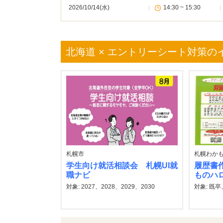
2026/10/14(水)
|
14:30 ~ 15:30
|
北海道 × エントリーシート対策の
札幌市
札幌わか
学生向け就活相談会 札幌UI就
履歴書
職ナビ
ものハ
対象: 2027、2028、2029、2030
対象: 既卒