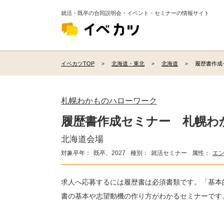
就活・既卒の合同説明会・イベント・セミナーの情報サイト
イベカツTOP
北海道・東北
北海道
履歴書作成
札幌わかものハローワーク
履歴書作成セミナー 札幌わ
北海道会場
対象卒年：
既卒、2027
種別：
就活セミナー
属性：
エ
求人へ応募するには履歴書は必須書類です。「基本
書の基本や志望動機の作り方がわかるセミナーです