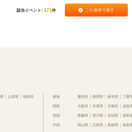
171
該当イベント:
件
県
山形県
福島県
東海
愛知県
静岡県
岐阜県
三重
関西
大阪府
兵庫県
京都府
滋賀
四国
愛媛県
香川県
高知県
徳島
中国
岡山県
広島県
島根県
鳥取