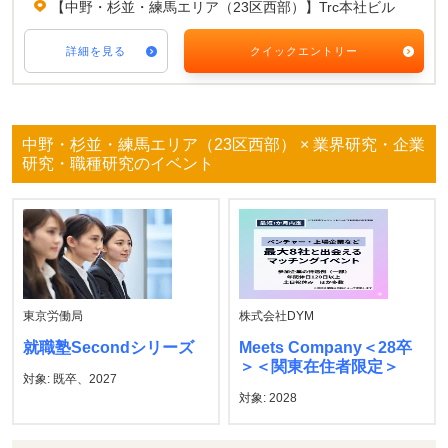
【中野・杉並・練馬エリア（23区西部）】Trc本社ビル
詳細を見る
クイックエントリー
中野・杉並・練馬エリア（23区西部） × 業界研究・企業
研究・職種研究のイベント
東京労働局
株式会社DYM
就職塾Secondシリーズ
Meets Company＜28卒
＞＜関東在住者限定＞
対象: 既卒、2027
対象: 2028