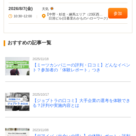
2026/8/7(金)
天気
参加
【中野・杉並・練馬エリア（23区西
10:30~12:00
|
部）】
日清ビル(日暮里わかものハローワーク)
おすすめの記事一覧
2025/11/18
【ミーツカンパニーの評判・口コミ】どんなイベン
ト？参加者の「体験レポート」つき
2025/10/17
【ジョブトラの口コミ】大手企業の選考を体験でき
る？評判や実施内容とは
2023/11/08