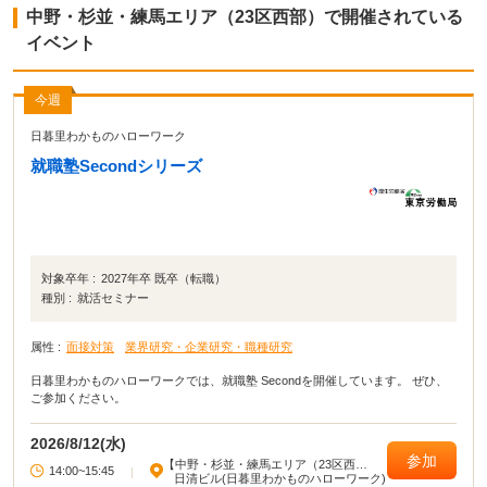
中野・杉並・練馬エリア（23区西部）で開催されている
イベント
今週
日暮里わかものハローワーク
就職塾Secondシリーズ
対象卒年 :
2027年卒 既卒（転職）
種別 :
就活セミナー
属性 :
面接対策
業界研究・企業研究・職種研究
日暮里わかものハローワークでは、就職塾 Secondを開催しています。 ぜひ、
ご参加ください。
2026/8/12(水)
参加
【中野・杉並・練馬エリア（23区西
14:00~15:45
|
部）】
日清ビル(日暮里わかものハローワーク)