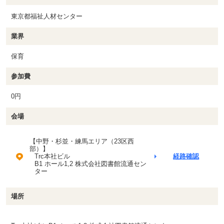
東京都福祉人材センター
業界
保育
参加費
0円
会場
【中野・杉並・練馬エリア（23区西
部）】
Trc本社ビル
経路確認
B1 ホール1,2 株式会社図書館流通セン
ター
場所