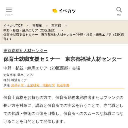
メニュー
検索
イベカツTOP
首都圏
東京都
中野・杉並・練馬エリア（23区西部）
保育士就職支援セミナー 東京都福祉人材センター(中野・杉並・練馬エリア（23区西
部）)
東京都福祉人材センター
保育士就職支援セミナー 東京都福祉人材センター
中野・杉並・練馬エリア（23区西部）会場
対象卒年
既卒、2027
種別
就活セミナー
属性
業界研究・企業研究・職種研究
就活準備
保育士資格をお持ちの方で、保育所勤務未経験者またはブランクの
長い方を対象に、講義と保育所での実習を行うことで、専門職とし
ての知識・技術の回復を目指し、保育所へのスムーズな就職につな
げることを目的として開催します。