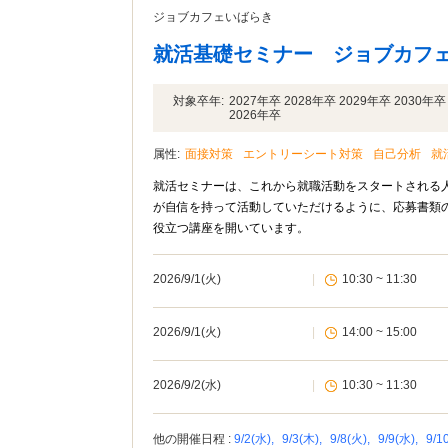
ジョブカフェいばらき
就活基礎セミナー ジョブカフ
対象卒年:
2027年卒 2028年卒 2029年卒 2030
2026年卒
属性:
面接対策
エントリーシート対策
自己分析
就
就活セミナーは、これから就職活動をスタートされる人のための
が自信を持って活動していただけるように、応募書類
役立つ講座を開いています。
2026/9/1(火)
|
10:30 ~ 11:30
2026/9/1(火)
|
14:00 ~ 15:00
2026/9/2(水)
|
10:30 ~ 11:30
他の開催日程 :
9/2(水),
9/3(木),
9/8(火),
9/9(水),
9/1