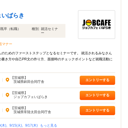
ェいばらき
年卒 既卒（転職）
種別:
就活セミナ
ー
活マナー
ファーストステップとなるセミナーです。 就活されるみなさん
の書き方や自己PR文の作り方、面接時のチェックポイントなど就職活動に
【茨城県】
|
エントリーする
茨城県鉾田合同庁舎
【茨城県】
|
エントリーする
ジョブカフェいばらき
【茨城県】
|
エントリーする
茨城県常陸太田合同庁舎
0(木),
9/15(火),
9/17(木)
もっと見る