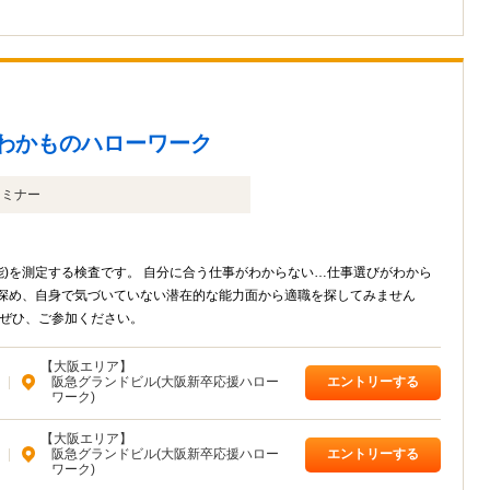
阪わかものハローワーク
セミナー
能)を測定する検査です。 自分に合う仕事がわからない…仕事選びがわから
を深め、自身で気づいていない潜在的な能力面から適職を探してみません
 ぜひ、ご参加ください。
【大阪エリア】
|
阪急グランドビル(大阪新卒応援ハロー
エントリーする
ワーク)
【大阪エリア】
|
阪急グランドビル(大阪新卒応援ハロー
エントリーする
ワーク)