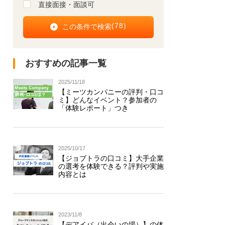
直接面接・面談可
(
78
)
おすすめの記事一覧
2025/11/18
【ミーツカンパニーの評判・口コ
ミ】どんなイベント？参加者の
「体験レポート」つき
2025/10/17
【ジョブトラの口コミ】大手企業
の選考を体験できる？評判や実施
内容とは
2023/11/8
【デアイバ（出会いの場）】の体