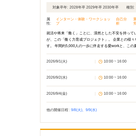
対象卒年:
2028年卒 2029年卒 2030年卒
種別:
属
インターン・体験・ワークショッ
自己分
性:
プ
析
就活や将来「働く」ことに、漠然とした不安を持ってい
が、この「働く力育成プロジェクト」。 企業との様
す。 年間約5,000人の一歩に伴走する愛workと、
2026/9/1(火)
|
10:00 ~ 16:00
2026/9/2(水)
|
10:00 ~ 16:00
2026/9/4(金)
|
10:00 ~ 16:00
他の開催日程 :
9/8(火),
9/9(水)