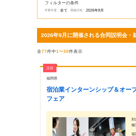
フィルターの条件
全て
2026年9月
卒業年度 :
開催日程 :
2026年9月に開催される合同説明会・
全
77
件中
1〜30
件表示
注目
福岡県
宿泊業インターンシップ＆オー
フェア
対
種
福