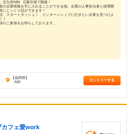
」北九州AIM D展示場で開催！
新の企業情報を手に入れることができる他、企業の人事担当者と採用開
前にじっくり話ができます！
活、スタートダッシュ！ インターンシップに行きたい企業を見つけよ
！！
様のご参加をお待ちしております。
【福岡県】
|
エントリーする
AIM
カフェ愛work