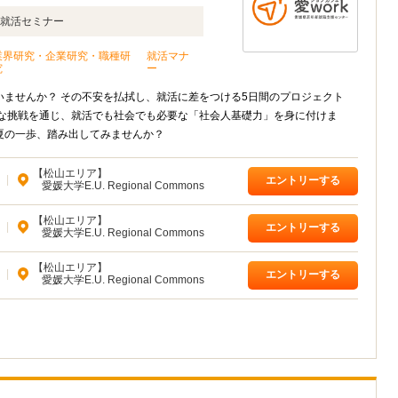
就活セミナー
業界研究・企業研究・職種研
就活マナ
究
ー
ませんか？ その不安を払拭し、就活に差をつける5日間のプロジェクト
々な挑戦を通じ、就活でも社会でも必要な「社会人基礎力」を身に付けま
この夏の一歩、踏み出してみませんか？
【松山エリア】
|
エントリーする
愛媛大学E.U. Regional Commons
【松山エリア】
|
エントリーする
愛媛大学E.U. Regional Commons
【松山エリア】
|
エントリーする
愛媛大学E.U. Regional Commons