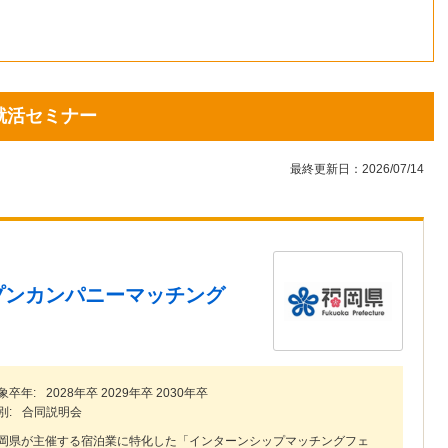
13
14
15
16
17
18
19
20
21
22
23
24
25
26
就活セミナー
27
28
29
30
最終更新日：2026/07/14
プンカンパニーマッチング
象卒年:
2028年卒 2029年卒 2030年卒
別:
合同説明会
岡県が主催する宿泊業に特化した「インターンシップマッチングフェ