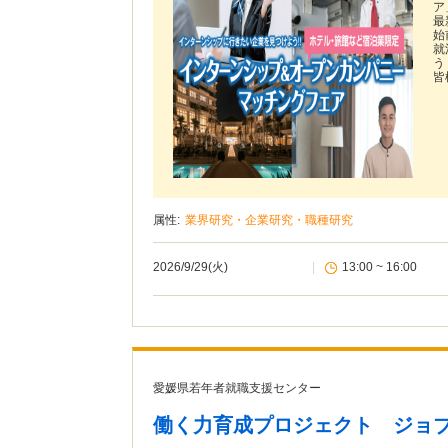
ア
最
始
就
う
皆
属性:
業界研究・企業研究・職種研究
2026/9/29(火)
|
13:00 ~ 16:00
愛媛県若年者就職支援センター
働く力育成プロジェクト ジョブ