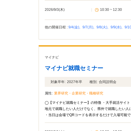
2026/9/3(木)
|
10:30 ~ 12:30
他の開催日程 :
9/4(金),
9/7(月),
9/8(火),
9/9(水),
9/1
マイナビ
マイナビ就職セミナー
対象卒年:
2027年卒
種別:
合同説明会
属性:
業界研究・企業研究・職種研究
◯【マイナビ就職セミナー】の特徴 ・大手就活サイト
地元で就職したい人だけでなく、県外で就職したい人に
・当日は会場でQRコードを表示するだけで入場可能です
こなわれる貴重な就活イベント！ 「田舎に住んでい
参加したい」という方は、ぜひマイナビ就職セミナー