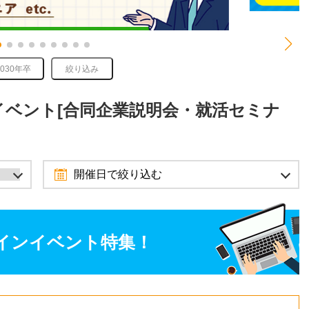
2030年卒
絞り込み
活イベント[合同企業説明会・就活セミナ
開催日で絞り込む
2026年9月
8月
10月
インイベント特集！
日
月
火
水
木
金
土
1
2
3
4
5
6
7
8
9
10
11
12