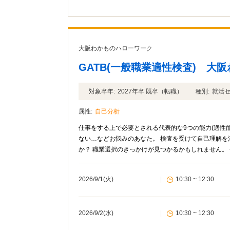
大阪わかものハローワーク
GATB(一般職業適性検査) 大
対象卒年:
2027年卒 既卒（転職）
種別:
就活
属性:
自己分析
仕事をする上で必要とされる代表的な9つの能力(適性
ない…などお悩みのあなた。 検査を受けて自己理解
か？ 職業選択のきっかけが見つかるかもしれません。
2026/9/1(火)
|
10:30 ~ 12:30
2026/9/2(水)
|
10:30 ~ 12:30