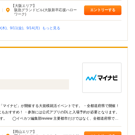
【大阪エリア】
|
阪急グランドビル(大阪新卒応援ハロー
エントリーする
ワーク)
0(木),
9/11(金),
9/14(月)
もっと見る
「マイナビ」が開催する大規模就活イベントです。 ・全都道府県で開催！
もおすすめ！ ・参加には公式アプリのDLと入場予約が必要となります。
。 ◯イベカツ編集部review 主要都市だけではなく、全都道府県でお
てなかなか就活イベントに参加できない」「地元の企業が集まるイベントに
に参加してください！ イベントによっては、入場予約特典が貰えたり講座
【岡山エリア】