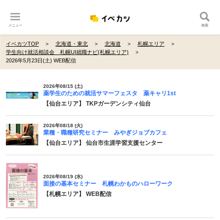
メニュー
検索
イベカツTOP
北海道・東北
北海道
札幌エリア
学生向け就活相談会 札幌UI就職ナビ(札幌エリア)
2026年5月23日(土) WEB配信
2026年08/15 (土)
薬学生のための就活サマーフェスタ 薬キャリ1st
【仙台エリア】 TKPガーデンシティ仙台
2026年08/18 (火)
業種・職種研究セミナー みやぎジョブカフェ
【仙台エリア】 仙台市生涯学習支援センター
2026年08/19 (水)
面接の基本セミナー 札幌わかものハローワーク
【札幌エリア】 WEB配信