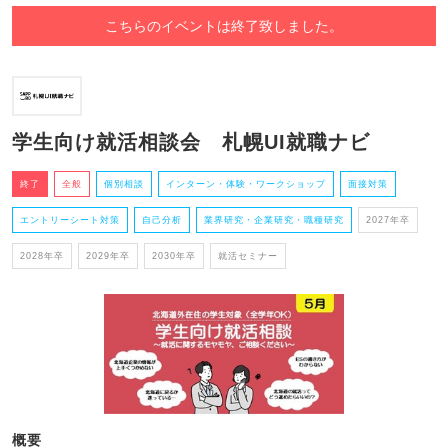
こちらのイベントは終了致しました。
学生向け就活相談会 札幌UI就職ナビ
終了
全般
個別相談
インターン・体験・ワークショップ
面接対策
エントリーシート対策
自己分析
業界研究・企業研究・職種研究
2027年卒
2028年卒
2029年卒
2030年卒
就活セミナー
概要