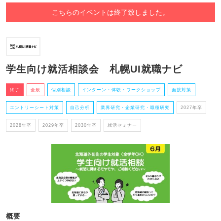
こちらのイベントは終了致しました。
学生向け就活相談会 札幌UI就職ナビ
終了
全般
個別相談
インターン・体験・ワークショップ
面接対策
エントリーシート対策
自己分析
業界研究・企業研究・職種研究
2027年卒
2028年卒
2029年卒
2030年卒
就活セミナー
概要