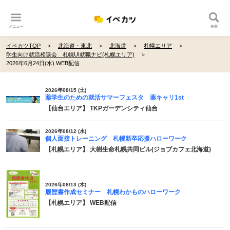
メニュー
検索
イベカツTOP
北海道・東北
北海道
札幌エリア
学生向け就活相談会 札幌UI就職ナビ(札幌エリア)
2026年6月24日(水) WEB配信
2026年08/15 (土)
薬学生のための就活サマーフェスタ 薬キャリ1st
【仙台エリア】 TKPガーデンシティ仙台
2026年08/12 (水)
個人面接トレーニング 札幌新卒応援ハローワーク
【札幌エリア】 大樹生命札幌共同ビル(ジョブカフェ北海道)
2026年08/13 (木)
履歴書作成セミナー 札幌わかものハローワーク
【札幌エリア】 WEB配信