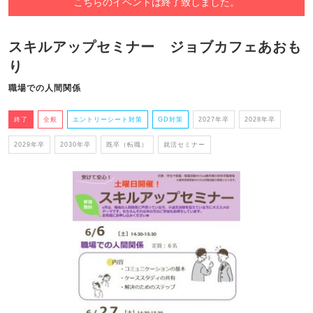
こちらのイベントは終了致しました。
スキルアップセミナー ジョブカフェあおも
り
職場での人間関係
終了
全般
エントリーシート対策
GD対策
2027年卒
2028年卒
2029年卒
2030年卒
既卒（転職）
就活セミナー