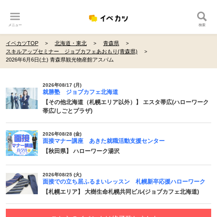
メニュー
検索
イベカツTOP
北海道・東北
青森県
スキルアップセミナー ジョブカフェあおもり(青森県)
2026年6月6日(土) 青森県観光物産館アスパム
2026年08/17 (月)
就勝塾 ジョブカフェ北海道
【その他北海道（札幌エリア以外）】 エスタ帯広(ハローワーク
帯広/しごとプラザ)
2026年08/28 (金)
面接マナー講座 あきた就職活動支援センター
【秋田県】 ハローワーク湯沢
2026年08/25 (火)
面接での立ち居ふるまいレッスン 札幌新卒応援ハローワーク
【札幌エリア】 大樹生命札幌共同ビル(ジョブカフェ北海道)