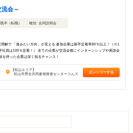
交流会～
年卒 既卒（転職）
種別:
合同説明会
理解で 「進みたい方向」が見える 参加企業は新卒定着率80％以上！（※1
卒社員は100％定着！） 全ての企業が交流会後にインターンシップや座談会
味を持った企業は深く知るチャンス！
【松山エリア】
|
エントリーする
松山市男女共同参画推進センターコムズ