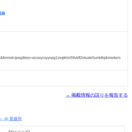
経路
→ 掲載情報の誤りを報告する
 @ 愛媛県