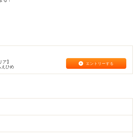
まる！
リア】
エントリーする
ムえひめ