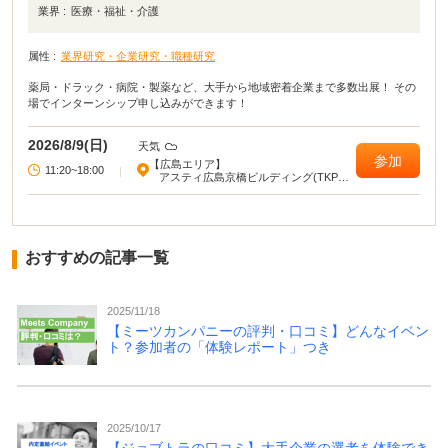
業界 :
医療・福祉・介護
属性 :
業界研究・企業研究・職種研究
薬局・ドラック・病院・製薬など、大手から地域密着企業まで多数出展！ その
場でインターンシップ申し込みができます！
2026/8/9(日)
天気
参加
【広島エリア】
11:20~18:00
|
アスティ広島京橋ビルディング(TKPガ
ーデンシティ広島駅前大橋)
おすすめの記事一覧
2025/11/18
【ミーツカンパニーの評判・口コミ】どんなイベン
ト？参加者の「体験レポート」つき
2025/10/17