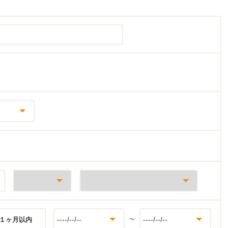
~
１ヶ月以内