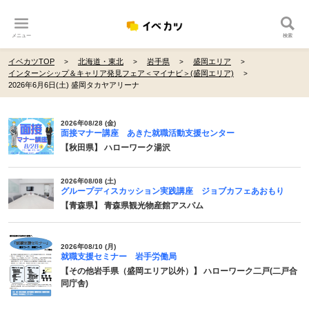
メニュー
検索
イベカツTOP
北海道・東北
岩手県
盛岡エリア
インターンシップ＆キャリア発見フェア＜マイナビ＞(盛岡エリア)
2026年6月6日(土) 盛岡タカヤアリーナ
2026年08/28 (金)
面接マナー講座 あきた就職活動支援センター
【秋田県】 ハローワーク湯沢
2026年08/08 (土)
グループディスカッション実践講座 ジョブカフェあおもり
【青森県】 青森県観光物産館アスパム
2026年08/10 (月)
就職支援セミナー 岩手労働局
【その他岩手県（盛岡エリア以外）】 ハローワーク二戸(二戸合
同庁舎)