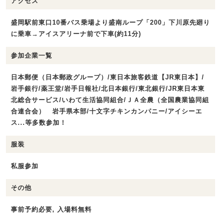
アクセス
盛岡駅前東口10番バス乗場より盛南ループ「200」下川原先廻り
に乗車→アイスアリーナ前で下車(約11分)
参加企業一覧
日本郵便（日本郵政グループ）/東日本旅客鉄道【JR東日本】/
岩手銀行/薬王堂/岩手日報社/北日本銀行/東北銀行/JR東日本東
北総合サービス/いわて生活協同組合/ＪＡ全農（全国農業協同組
合連合会） 岩手県本部/十文字チキンカンパニー/アイシーエ
ス...等多数参加！
服装
私服参加
その他
事前予約必要, 入場料無料