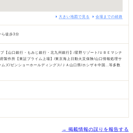
大きい地図で見る
会場までの経路
から徒歩3分
プ【山口銀行・もみじ銀行・北九州銀行】/星野リゾート/ＵＢＥマシナ
/長府製作所【東証プライム上場】/東京海上日動火災保険/山口情報処理サ
ムズ/ゼンショーホールディングス/ＪＡ山口県/ホシザキ中国...等多数
→ 掲載情報の誤りを報告する