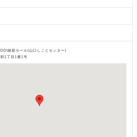
DDI維新ホール(山口しごとセンター)
令和1丁目1番1号