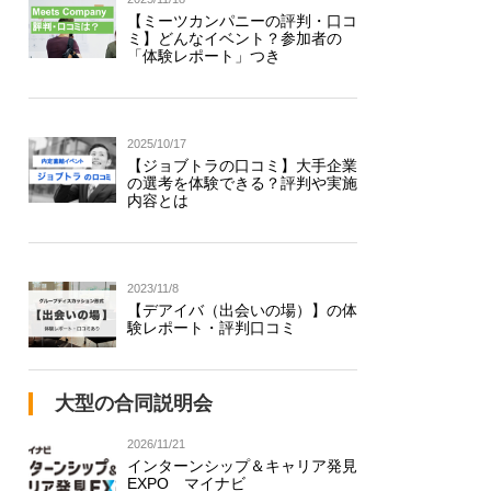
【ミーツカンパニーの評判・口コ
ミ】どんなイベント？参加者の
「体験レポート」つき
2025/10/17
【ジョブトラの口コミ】大手企業
の選考を体験できる？評判や実施
内容とは
2023/11/8
【デアイバ（出会いの場）】の体
験レポート・評判口コミ
大型の合同説明会
2026/11/21
インターンシップ＆キャリア発見
EXPO マイナビ