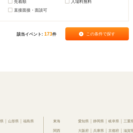
先着順
入場料無料
直接面接・面談可
173
該当イベント:
件
県
山形県
福島県
東海
愛知県
静岡県
岐阜県
三重
関西
大阪府
兵庫県
京都府
滋賀