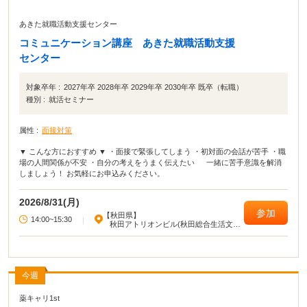
あきた就職活動支援センター
コミュニケーション講座 あきた就職活動支援
センター
対象卒年 :
2027年卒 2028年卒 2029年卒 2030年卒 既卒（転職）
種別 :
就活セミナー
属性 :
面接対策
▼ こんな方におすすめ ▼ ・面接で緊張してしまう ・初対面の会話が苦手 ・職
場の人間関係が不安 ・自分の考えをうまく伝えたい 一緒に苦手意識を解消
しましょう！ お気軽にお申込みください。
2026/8/31(月)
参加
【秋田県】
14:00~15:30
|
秋田アトリオンビル(秋田総合生活文化
会館・美術館)
今週
薬キャリ1st