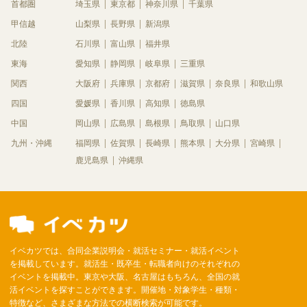
首都圏
埼玉県
東京都
神奈川県
千葉県
甲信越
山梨県
長野県
新潟県
北陸
石川県
富山県
福井県
東海
愛知県
静岡県
岐阜県
三重県
関西
大阪府
兵庫県
京都府
滋賀県
奈良県
和歌山県
四国
愛媛県
香川県
高知県
徳島県
中国
岡山県
広島県
島根県
鳥取県
山口県
九州・沖縄
福岡県
佐賀県
長崎県
熊本県
大分県
宮崎県
鹿児島県
沖縄県
イベカツでは、合同企業説明会・就活セミナー・就活イベント
を掲載しています。就活生・既卒生・転職者向けのそれぞれの
イベントを掲載中。東京や大阪、名古屋はもちろん、全国の就
活イベントを探すことができます。開催地・対象学生・種類・
特徴など、さまざまな方法での横断検索が可能です。