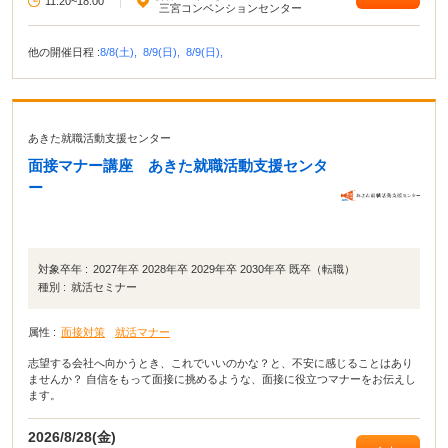
11:20~18:00
|
三宮コンベンションセンター
他の開催日程 :
8/8(土),
8/9(日),
8/9(日),
あきた就職活動支援センター
面接マナー講座 あきた就職活動支援センタ
ー
対象卒年 :
2027年卒 2028年卒 2029年卒 2030年卒 既卒（転職）
種別 :
就活セミナー
属性 :
面接対策
就活マナー
志望する会社へ向かうとき、これでいいのかな？と、不安に感じることはあり
ませんか？ 自信をもって面接に挑めるような、面接に役立つマナーをお伝えし
ます。
2026/8/28(金)