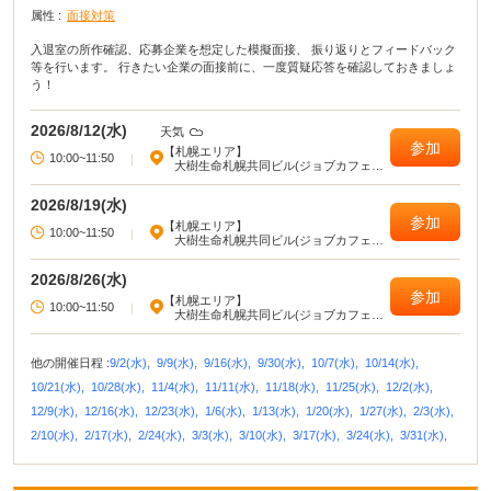
属性 :
面接対策
入退室の所作確認、応募企業を想定した模擬面接、 振り返りとフィードバック
等を行います。 行きたい企業の面接前に、一度質疑応答を確認しておきましょ
う！
2026/8/12(水)
天気
参加
【札幌エリア】
10:00~11:50
|
大樹生命札幌共同ビル(ジョブカフェ北
海道)
2026/8/19(水)
参加
【札幌エリア】
10:00~11:50
|
大樹生命札幌共同ビル(ジョブカフェ北
海道)
2026/8/26(水)
参加
【札幌エリア】
10:00~11:50
|
大樹生命札幌共同ビル(ジョブカフェ北
海道)
他の開催日程 :
9/2(水),
9/9(水),
9/16(水),
9/30(水),
10/7(水),
10/14(水),
10/21(水),
10/28(水),
11/4(水),
11/11(水),
11/18(水),
11/25(水),
12/2(水),
12/9(水),
12/16(水),
12/23(水),
1/6(水),
1/13(水),
1/20(水),
1/27(水),
2/3(水),
2/10(水),
2/17(水),
2/24(水),
3/3(水),
3/10(水),
3/17(水),
3/24(水),
3/31(水),