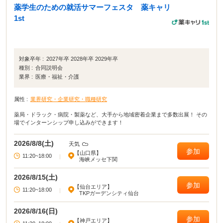
薬学生のための就活サマーフェスタ 薬キャリ
1st
対象卒年 :
2027年卒 2028年卒 2029年卒
種別 :
合同説明会
業界 :
医療・福祉・介護
属性 :
業界研究・企業研究・職種研究
薬局・ドラック・病院・製薬など、大手から地域密着企業まで多数出展！ その
場でインターンシップ申し込みができます！
2026/8/8(土)
天気
参加
【山口県】
11:20~18:00
|
海峡メッセ下関
2026/8/15(土)
参加
【仙台エリア】
11:20~18:00
|
TKPガーデンシティ仙台
2026/8/16(日)
参加
【神戸エリア】