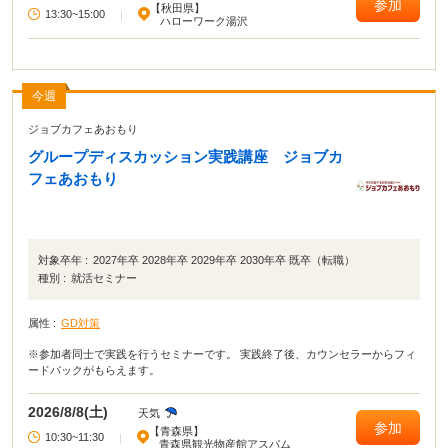
参加
【秋田県】
13:30~15:00
|
ハローワーク湯沢
今週
ジョブカフェあおもり
グループディスカッション実践講座 ジョブカ
フェあおもり
対象卒年 :
2027年卒 2028年卒 2029年卒 2030年卒 既卒（転職）
種別 :
就活セミナー
属性 :
GD対策
※参加者同士で実践を行うセミナーです。 実践終了後、カウンセラーからフィ
ードバックがもらえます。
2026/8/8(土)
天気
参加
【青森県】
10:30~11:30
|
青森県観光物産館アスパム