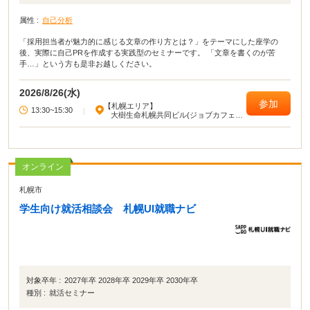
属性 :
自己分析
「採用担当者が魅力的に感じる文章の作り方とは？」をテーマにした座学の
後、実際に自己PRを作成する実践型のセミナーです。 「文章を書くのが苦
手…」という方も是非お越しください。
2026/8/26(水)
参加
【札幌エリア】
13:30~15:30
|
大樹生命札幌共同ビル(ジョブカフェ北
海道)
オンライン
札幌市
学生向け就活相談会 札幌UI就職ナビ
対象卒年 :
2027年卒 2028年卒 2029年卒 2030年卒
種別 :
就活セミナー