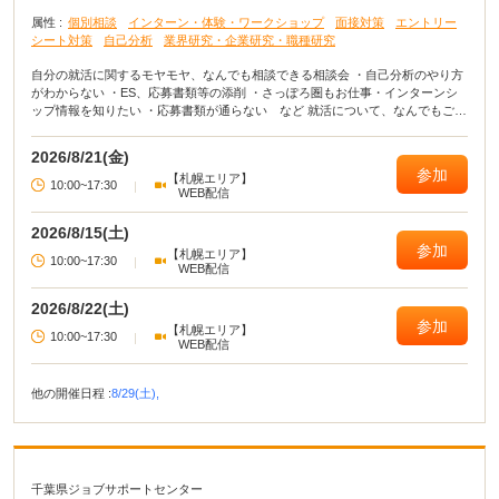
属性 :
個別相談
インターン・体験・ワークショップ
面接対策
エントリー
シート対策
自己分析
業界研究・企業研究・職種研究
自分の就活に関するモヤモヤ、なんでも相談できる相談会 ・自己分析のやり方
がわからない ・ES、応募書類等の添削 ・さっぽろ圏もお仕事・インターンシ
ップ情報を知りたい ・応募書類が通らない など 就活について、なんでもご相
談ください。
2026/8/21(金)
参加
【札幌エリア】
10:00~17:30
|
WEB配信
2026/8/15(土)
参加
【札幌エリア】
10:00~17:30
|
WEB配信
2026/8/22(土)
参加
【札幌エリア】
10:00~17:30
|
WEB配信
他の開催日程 :
8/29(土),
千葉県ジョブサポートセンター