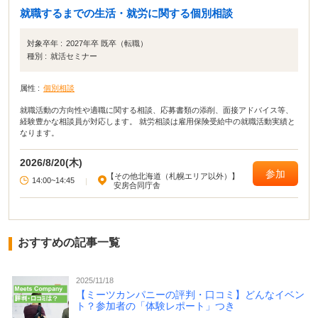
就職するまでの生活・就労に関する個別相談
対象卒年 :
2027年卒 既卒（転職）
種別 :
就活セミナー
属性 :
個別相談
就職活動の方向性や適職に関する相談、応募書類の添削、面接アドバイス等、
経験豊かな相談員が対応します。 就労相談は雇用保険受給中の就職活動実績と
なります。
2026/8/20(木)
参加
【その他北海道（札幌エリア以外）】
14:00~14:45
|
安房合同庁舎
おすすめの記事一覧
2025/11/18
【ミーツカンパニーの評判・口コミ】どんなイベン
ト？参加者の「体験レポート」つき