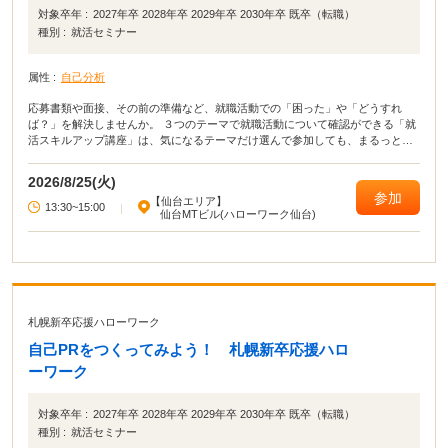
対象卒年 :
2027年卒 2028年卒 2029年卒 2030年卒 既卒（転職）
種別 :
就活セミナー
属性 :
自己分析
応募書類や面接、その前の準備など、就職活動での「困った」や「どうすれ
ば？」を解決しませんか。 ３つのテーマで就職活動について確認ができる「就
活スキルアップ講座」は、気になるテーマだけ選んで参加しても、まるっと３
テーマ参加してもどちらもOK！ ぜひご参加・ご活用ください。
2026/8/25(火)
参加
【仙台エリア】
13:30~15:00
|
仙台MTビル(ハローワーク仙台)
札幌新卒応援ハローワーク
自己PRをつくってみよう！ 札幌新卒応援ハロ
ーワーク
対象卒年 :
2027年卒 2028年卒 2029年卒 2030年卒 既卒（転職）
種別 :
就活セミナー