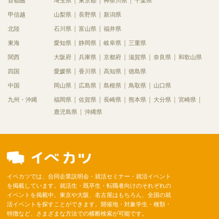
首都圏
埼玉県
東京都
神奈川県
千葉県
甲信越
山梨県
長野県
新潟県
北陸
石川県
富山県
福井県
東海
愛知県
静岡県
岐阜県
三重県
関西
大阪府
兵庫県
京都府
滋賀県
奈良県
和歌山県
四国
愛媛県
香川県
高知県
徳島県
中国
岡山県
広島県
島根県
鳥取県
山口県
九州・沖縄
福岡県
佐賀県
長崎県
熊本県
大分県
宮崎県
鹿児島県
沖縄県
イベカツでは、合同企業説明会・就活セミナー・就活イベント
を掲載しています。就活生・既卒生・転職者向けのそれぞれの
イベントを掲載中。東京や大阪、名古屋はもちろん、全国の就
活イベントを探すことができます。開催地・対象学生・種類・
特徴など、さまざまな方法での横断検索が可能です。