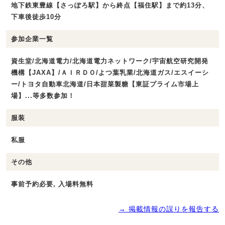
地下鉄東豊線【さっぽろ駅】から終点【福住駅】まで約13分、
下車後徒歩10分
参加企業一覧
資生堂/北海道電力/北海道電力ネットワーク/宇宙航空研究開発
機構【JAXA】/ＡＩＲＤＯ/よつ葉乳業/北海道ガス/エスイーシ
ー/トヨタ自動車北海道/日本甜菜製糖【東証プライム市場上
場】...等多数参加！
服装
私服
その他
事前予約必要, 入場料無料
→ 掲載情報の誤りを報告する