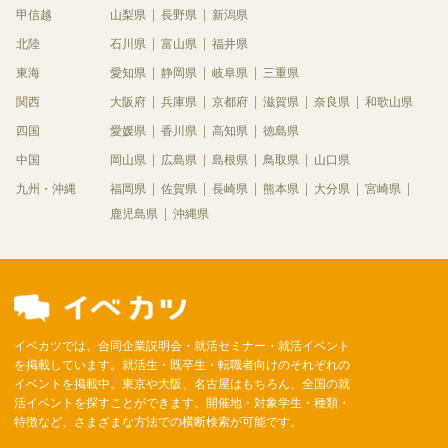
甲信越
山梨県
長野県
新潟県
北陸
石川県
富山県
福井県
東海
愛知県
静岡県
岐阜県
三重県
関西
大阪府
兵庫県
京都府
滋賀県
奈良県
和歌山県
四国
愛媛県
香川県
高知県
徳島県
中国
岡山県
広島県
島根県
鳥取県
山口県
九州・沖縄
福岡県
佐賀県
長崎県
熊本県
大分県
宮崎県
鹿児島県
沖縄県
イベカツでは、合同企業説明会・就活セミナー・就活イベント
を掲載しています。就活生・既卒生・転職者向けのそれぞれの
イベントを掲載中。東京や大阪、名古屋はもちろん、全国の就
活イベントを探すことができます。開催地・対象学生・種類・
特徴など、さまざまな方法での横断検索が可能です。