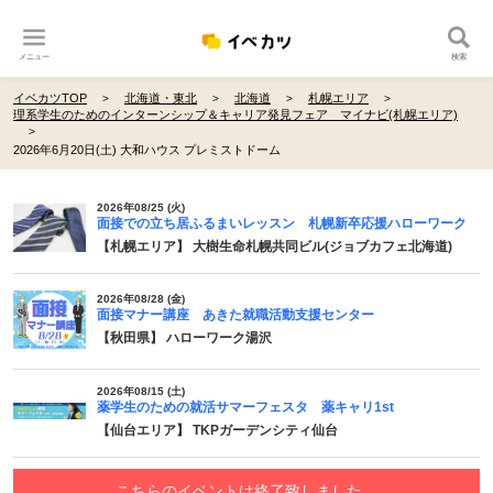
メニュー
検索
イベカツTOP
北海道・東北
北海道
札幌エリア
理系学生のためのインターンシップ＆キャリア発見フェア マイナビ(札幌エリア)
2026年6月20日(土) 大和ハウス プレミストドーム
2026年08/25 (火)
面接での立ち居ふるまいレッスン 札幌新卒応援ハローワーク
【札幌エリア】 大樹生命札幌共同ビル(ジョブカフェ北海道)
2026年08/28 (金)
面接マナー講座 あきた就職活動支援センター
【秋田県】 ハローワーク湯沢
2026年08/15 (土)
薬学生のための就活サマーフェスタ 薬キャリ1st
【仙台エリア】 TKPガーデンシティ仙台
こちらのイベントは終了致しました。