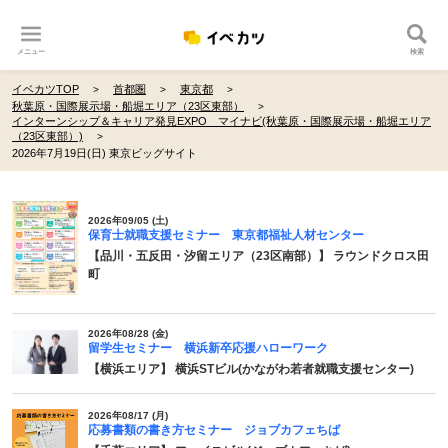
メニュー
検索
イベカツTOP
首都圏
東京都
秋葉原・国際展示場・船堀エリア（23区東部）
インターンシップ＆キャリア発見EXPO マイナビ(秋葉原・国際展示場・船堀エリア
（23区東部）)
2026年7月19日(日) 東京ビッグサイト
2026年09/05 (土)
保育士就職支援セミナー 東京都福祉人材センター
【品川・五反田・汐留エリア（23区南部）】 ラウンドクロス田
町
2026年08/28 (金)
留学生セミナー 横浜新卒応援ハローワーク
【横浜エリア】 横浜STビル(かながわ若者就職支援センター)
2026年08/17 (月)
応募書類の書き方セミナー ジョブカフェちば