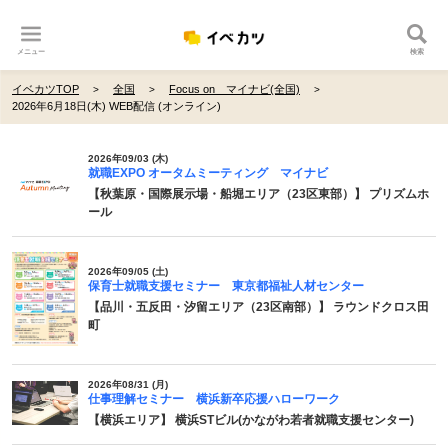
メニュー
検索
イベカツTOP
全国
Focus on マイナビ(全国)
2026年6月18日(木) WEB配信 (オンライン)
2026年09/03 (木)
就職EXPO オータムミーティング マイナビ
【秋葉原・国際展示場・船堀エリア（23区東部）】 プリズムホ
ール
2026年09/05 (土)
保育士就職支援セミナー 東京都福祉人材センター
【品川・五反田・汐留エリア（23区南部）】 ラウンドクロス田
町
2026年08/31 (月)
仕事理解セミナー 横浜新卒応援ハローワーク
【横浜エリア】 横浜STビル(かながわ若者就職支援センター)