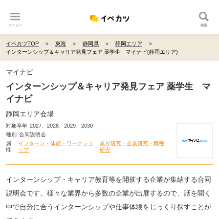
メニュー
検索
イベカツTOP
東海
静岡県
静岡エリア
インターンシップ＆キャリア発見フェア 薬学生 マイナビ(静岡エリア)
マイナビ
インターンシップ＆キャリア発見フェア 薬学生 マ
イナビ
静岡エリア会場
対象卒年
2027、2028、2029、2030
種別
合同説明会
属
インターン・体験・ワークショ
業界研究・企業研究・職種
性
ップ
研究
インターンシップ・キャリア教育等を開催する企業が集結する合同
説明会です。様々な業界から多数の企業が出展するので、話を聞く
中で自分に合うインターンシップや仕事体験をじっくり探すことが