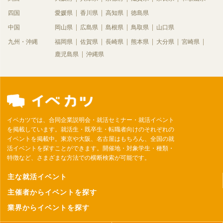
四国
愛媛県
香川県
高知県
徳島県
中国
岡山県
広島県
島根県
鳥取県
山口県
九州・沖縄
福岡県
佐賀県
長崎県
熊本県
大分県
宮崎県
鹿児島県
沖縄県
イベカツでは、合同企業説明会・就活セミナー・就活イベント
を掲載しています。就活生・既卒生・転職者向けのそれぞれの
イベントを掲載中。東京や大阪、名古屋はもちろん、全国の就
活イベントを探すことができます。開催地・対象学生・種類・
特徴など、さまざまな方法での横断検索が可能です。
主な就活イベント
主催者からイベントを探す
業界からイベントを探す