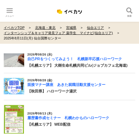
メニュー
検索
イベカツTOP
北海道・東北
宮城県
仙台エリア
インターンシップ＆キャリア発見フェア 薬学生 マイナビ(仙台エリア)
2025年8月11日(月) 仙台国際センター
2026年08/26 (水)
自己PRをつくってみよう！ 札幌新卒応援ハローワーク
【札幌エリア】 大樹生命札幌共同ビル(ジョブカフェ北海道)
2026年08/28 (金)
面接マナー講座 あきた就職活動支援センター
【秋田県】 ハローワーク湯沢
2026年08/13 (木)
履歴書作成セミナー 札幌わかものハローワーク
【札幌エリア】 WEB配信