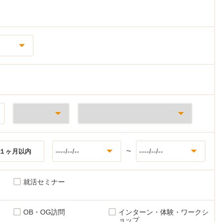
~
１ヶ月以内
就活セミナー
OB・OG訪問
インターン・体験・ワークシ
ョップ