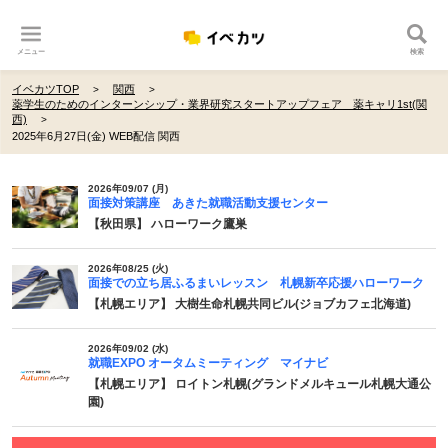
メニュー
検索
イベカツTOP
関西
薬学生のためのインターンシップ・業界研究スタートアップフェア 薬キャリ1st(関
西)
2025年6月27日(金) WEB配信 関西
2026年09/07 (月)
面接対策講座 あきた就職活動支援センター
【秋田県】 ハローワーク鷹巣
2026年08/25 (火)
面接での立ち居ふるまいレッスン 札幌新卒応援ハローワーク
【札幌エリア】 大樹生命札幌共同ビル(ジョブカフェ北海道)
2026年09/02 (水)
就職EXPO オータムミーティング マイナビ
【札幌エリア】 ロイトン札幌(グランドメルキュール札幌大通公
園)