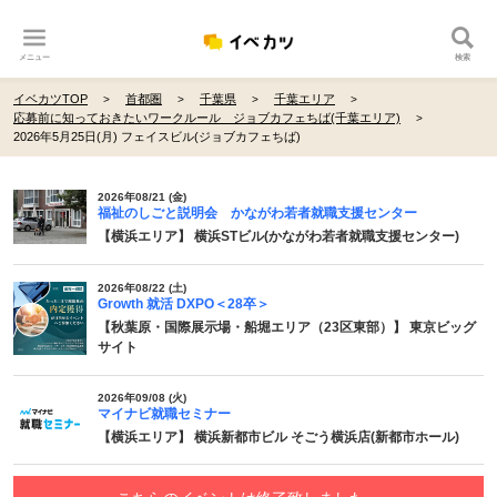
メニュー
検索
イベカツTOP
首都圏
千葉県
千葉エリア
応募前に知っておきたいワークルール ジョブカフェちば(千葉エリア)
2026年5月25日(月) フェイスビル(ジョブカフェちば)
2026年08/21 (金)
福祉のしごと説明会 かながわ若者就職支援センター
【横浜エリア】 横浜STビル(かながわ若者就職支援センター)
2026年08/22 (土)
Growth 就活 DXPO＜28卒＞
【秋葉原・国際展示場・船堀エリア（23区東部）】 東京ビッグ
サイト
2026年09/08 (火)
マイナビ就職セミナー
【横浜エリア】 横浜新都市ビル そごう横浜店(新都市ホール)