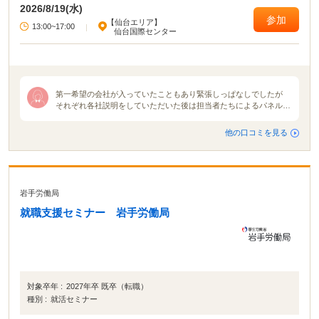
す。 ◯イベカツ編集部review 主要都市だけではなく、全都道府県でおこな
2026/8/19(水)
われる貴重な就活イベント！ 「田舎に住んでいてなかなか就活イベントに参加
参加
【仙台エリア】
できない」「地元の企業が集まるイベントに参加したい」という方は、ぜひマ
13:00~17:00
|
仙台国際センター
イナビ就職セミナーに参加してください！ イベントによっては、入場予約特典
が貰えたり講座に参加したりできます。 就活イベントの中でも有名＆大規模な
イベントなので、参加して損はないでしょう！
第一希望の会社が入っていたこともあり緊張しっぱなしでしたが
それぞれ各社説明をしていただいた後は担当者たちによるパネルデ
ィスカッションが開催されました。各社説明は10分ずつくらい。普
通の説明会でしたらもっとたっぷり時間をかけて説明をしてくれる
他の口コミを見る
のですが、今回は会社の魅力などを伝えてもらものなので参加した
私たちは「え？もう終わり？」と思いました。ですがパネルディス
カッションを通して各者人事の本音を知り、そしてそこから見えて
くる各社の色や使命、魅力を感じられました。 合同説明会の雰囲
気は地域や会社地区主催企業によって全然違うと感じました。就活
岩手労働局
が解禁される月初に行う合同説明会が1番活気で溢れていたと思い
ます。規模も大きかったですまた名前が知られている大手企業の説
就職支援セミナー 岩手労働局
明会ブースには就活生が集中しがちだと思いました。
対象卒年 :
2027年卒 既卒（転職）
種別 :
就活セミナー