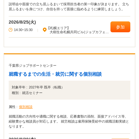
説明会や面接での立ち居ふるまいで採用担当者の第一印象が決まります。 立ち
居ふるまいを身につけ、自信を持って面接に臨めるように練習しましょう。
2026/8/25(火)
参加
【札幌エリア】
14:30~15:30
|
大樹生命札幌共同ビル(ジョブカフェ北
海道)
千葉県ジョブサポートセンター
就職するまでの生活・就労に関する個別相談
対象卒年 :
2027年卒 既卒（転職）
種別 :
就活セミナー
属性 :
個別相談
就職活動の方向性や適職に関する相談、応募書類の添削、面接アドバイス等、
経験豊かな相談員が対応します。 就労相談は雇用保険受給中の就職活動実績と
なります。