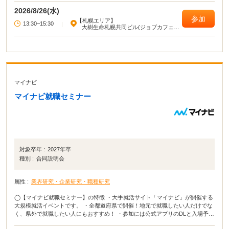
2026/8/26(水)
参加
【札幌エリア】
13:30~15:30
|
大樹生命札幌共同ビル(ジョブカフェ北
海道)
マイナビ
マイナビ就職セミナー
対象卒年 :
2027年卒
種別 :
合同説明会
属性 :
業界研究・企業研究・職種研究
◯【マイナビ就職セミナー】の特徴 ・大手就活サイト「マイナビ」が開催する
大規模就活イベントです。 ・全都道府県で開催！地元で就職したい人だけでな
く、県外で就職したい人にもおすすめ！ ・参加には公式アプリのDLと入場予約
が必要となります。 ・当日は会場でQRコードを表示するだけで入場可能で