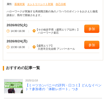
属性 :
面接対策
エントリーシート対策
自己分析
ハローワークが実施する再就職活動の為のノウハウのポイントをおさえた徹底
講座が、県内で開催されます。
2026/8/25(火)
参加
【その他岩手県（盛岡エリア以外）】
14:30~16:30
|
ハローワーク釜石
2026/8/24(月)
参加
【盛岡エリア】
13:30~16:30
|
久慈市文化会館 アンバーホール
おすすめの記事一覧
2025/11/18
【ミーツカンパニーの評判・口コミ】どんなイベン
ト？参加者の「体験レポート」つき