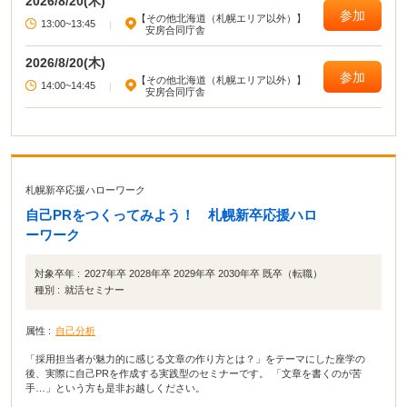
2026/8/20(木)
参加
【その他北海道（札幌エリア以外）】
13:00~13:45
|
安房合同庁舎
2026/8/20(木)
参加
【その他北海道（札幌エリア以外）】
14:00~14:45
|
安房合同庁舎
札幌新卒応援ハローワーク
自己PRをつくってみよう！ 札幌新卒応援ハロ
ーワーク
対象卒年 :
2027年卒 2028年卒 2029年卒 2030年卒 既卒（転職）
種別 :
就活セミナー
属性 :
自己分析
「採用担当者が魅力的に感じる文章の作り方とは？」をテーマにした座学の
後、実際に自己PRを作成する実践型のセミナーです。 「文章を書くのが苦
手…」という方も是非お越しください。