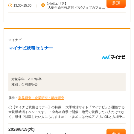
参加
【札幌エリア】
13:30~15:30
|
大樹生命札幌共同ビル(ジョブカフェ北
海道)
マイナビ
マイナビ就職セミナー
対象卒年 :
2027年卒
種別 :
合同説明会
属性 :
業界研究・企業研究・職種研究
◯【マイナビ就職セミナー】の特徴 ・大手就活サイト「マイナビ」が開催する
大規模就活イベントです。 ・全都道府県で開催！地元で就職したい人だけでな
く、県外で就職したい人にもおすすめ！ ・参加には公式アプリのDLと入場予約
が必要となります。 ・当日は会場でQRコードを表示するだけで入場可能で
す。 ◯イベカツ編集部review 主要都市だけではなく、全都道府県でおこな
2026/8/19(水)
われる貴重な就活イベント！ 「田舎に住んでいてなかなか就活イベントに参加
参加