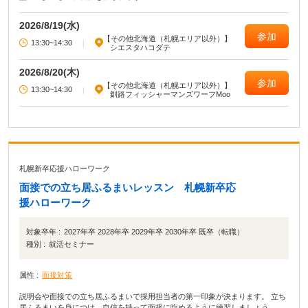
2026/8/19(水)
参加
【その他北海道（札幌エリア以外）】
13:30~14:30
|
シエスタハコダテ
2026/8/20(木)
参加
【その他北海道（札幌エリア以外）】
13:30~14:30
|
釧路フィッシャーマンズワーフMoo
札幌新卒応援ハローワーク
面接での立ち居ふるまいレッスン 札幌新卒応
援ハローワーク
対象卒年 :
2027年卒 2028年卒 2029年卒 2030年卒 既卒（転職）
種別 :
就活セミナー
属性 :
面接対策
説明会や面接での立ち居ふるまいで採用担当者の第一印象が決まります。 立ち
居ふるまいを身につけ、自信を持って面接に臨めるように練習しましょう。