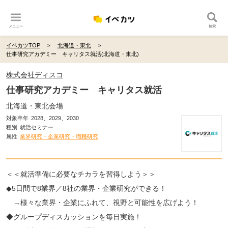
メニュー
検索
イベカツTOP
北海道・東北
仕事研究アカデミー キャリタス就活(北海道・東北)
株式会社ディスコ
仕事研究アカデミー キャリタス就活
北海道・東北会場
対象卒年
2028、2029、2030
種別
就活セミナー
属性
業界研究・企業研究・職種研究
＜＜就活準備に必要なチカラを習得しよう＞＞
◆5日間で8業界／8社の業界・企業研究ができる！
→様々な業界・企業にふれて、視野と可能性を広げよう！
◆グループディスカッションを毎日実施！