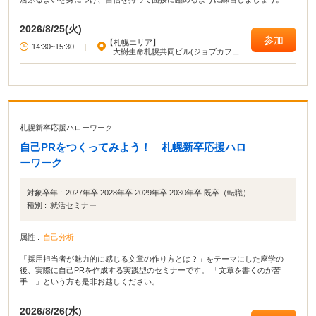
2026/8/25(火)
参加
【札幌エリア】
14:30~15:30
|
大樹生命札幌共同ビル(ジョブカフェ北
海道)
札幌新卒応援ハローワーク
自己PRをつくってみよう！ 札幌新卒応援ハロ
ーワーク
対象卒年 :
2027年卒 2028年卒 2029年卒 2030年卒 既卒（転職）
種別 :
就活セミナー
属性 :
自己分析
「採用担当者が魅力的に感じる文章の作り方とは？」をテーマにした座学の
後、実際に自己PRを作成する実践型のセミナーです。 「文章を書くのが苦
手…」という方も是非お越しください。
2026/8/26(水)