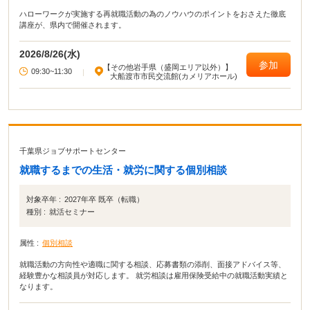
ハローワークが実施する再就職活動の為のノウハウのポイントをおさえた徹底
講座が、県内で開催されます。
2026/8/26(水)
参加
【その他岩手県（盛岡エリア以外）】
09:30~11:30
|
大船渡市市民交流館(カメリアホール)
千葉県ジョブサポートセンター
就職するまでの生活・就労に関する個別相談
対象卒年 :
2027年卒 既卒（転職）
種別 :
就活セミナー
属性 :
個別相談
就職活動の方向性や適職に関する相談、応募書類の添削、面接アドバイス等、
経験豊かな相談員が対応します。 就労相談は雇用保険受給中の就職活動実績と
なります。