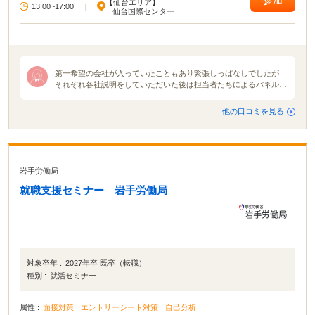
【仙台エリア】
できない」「地元の企業が集まるイベントに参加したい」という方は、ぜひマ
13:00~17:00
|
仙台国際センター
イナビ就職セミナーに参加してください！ イベントによっては、入場予約特典
が貰えたり講座に参加したりできます。 就活イベントの中でも有名＆大規模な
イベントなので、参加して損はないでしょう！
第一希望の会社が入っていたこともあり緊張しっぱなしでしたが
それぞれ各社説明をしていただいた後は担当者たちによるパネルデ
ィスカッションが開催されました。各社説明は10分ずつくらい。普
通の説明会でしたらもっとたっぷり時間をかけて説明をしてくれる
他の口コミを見る
のですが、今回は会社の魅力などを伝えてもらものなので参加した
私たちは「え？もう終わり？」と思いました。ですがパネルディス
カッションを通して各者人事の本音を知り、そしてそこから見えて
くる各社の色や使命、魅力を感じられました。 合同説明会の雰囲
気は地域や会社地区主催企業によって全然違うと感じました。就活
岩手労働局
が解禁される月初に行う合同説明会が1番活気で溢れていたと思い
ます。規模も大きかったですまた名前が知られている大手企業の説
就職支援セミナー 岩手労働局
明会ブースには就活生が集中しがちだと思いました。
対象卒年 :
2027年卒 既卒（転職）
種別 :
就活セミナー
属性 :
面接対策
エントリーシート対策
自己分析