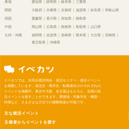
東海
愛知県
静岡県
岐阜県
三重県
関西
大阪府
兵庫県
京都府
滋賀県
奈良県
和歌山県
四国
愛媛県
香川県
高知県
徳島県
中国
岡山県
広島県
島根県
鳥取県
山口県
九州・沖縄
福岡県
佐賀県
長崎県
熊本県
大分県
宮崎県
鹿児島県
沖縄県
イベカツでは、合同企業説明会・就活セミナー・就活イベント
を掲載しています。就活生・既卒生・転職者向けのそれぞれの
イベントを掲載中。東京や大阪、名古屋はもちろん、全国の就
活イベントを探すことができます。開催地・対象学生・種類・
特徴など、さまざまな方法での横断検索が可能です。
主な就活イベント
主催者からイベントを探す