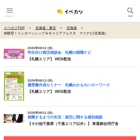
メニュー
検索
イベカツTOP
北海道・東北
北海道
体験型！インターンシップ＆キャリアフェスタ マイナビ(北海道)
2026年08/12 (水)
学生向け就活相談会 札幌UI就職ナビ
【札幌エリア】 WEB配信
2026年08/13 (木)
履歴書作成セミナー 札幌わかものハローワーク
【札幌エリア】 WEB配信
2026年08/12 (水)
就職するまでの生活・就労に関する個別相談
【その他千葉県（千葉エリア以外）】 東葛飾合同庁舎