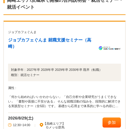
高崎エリア/茨城県で開催の合同説明会・就活セミナー・
就活イベント
ジョブカフェぐんま
ジョブカフェぐんま 就職支援セミナー（高
崎）
対象卒年 :
2027年卒 2028年卒 2029年卒 2030年卒 既卒（転職）
種別 :
就活セミナー
属性 :
「何から始めればいいかわからない」 「自己分析や企業研究がうまくできな
い」 「書類や面接に不安がある」 そんな就職活動の悩みを、段階的に解消でき
る実践型セミナー（全5回）です。 基礎から応用まで体系的に学べる内容に加
え、 セミナー後、希望者にはキャリアカウンセラーとの個別相談も実施。 学生
の方も、転職を考えている方も、それぞれに合った進め方をサポートします。
2026/8/29(土)
参加
【高崎エリア】
12:30~14:00
|
Gメッセ群馬