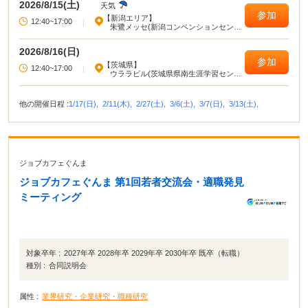
2026/8/15(土)
天気
参加
【新潟エリア】
12:40~17:00
|
朱鷺メッセ(新潟コンベンションセンタ
ー)
2026/8/16(日)
参加
【茨城県】
12:40~17:00
|
ウララビル(茨城県県南生涯学習センタ
ー)
他の開催日程 :
1/17(日),
2/11(木),
2/27(土),
3/6(土),
3/7(日),
3/13(土),
ジョブカフェぐんま
ジョブカフェぐんま 第1回若者交流会・適職発見
ミーティング
対象卒年 :
2027年卒 2028年卒 2029年卒 2030年卒 既卒（転職）
種別 :
合同説明会
属性 :
業界研究・企業研究・職種研究