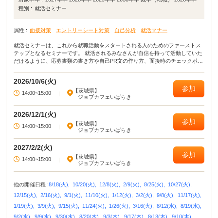
種別 :
就活セミナー
属性 :
面接対策
エントリーシート対策
自己分析
就活マナー
就活セミナーは、これから就職活動をスタートされる人のためのファーストス
テップとなるセミナーです。 就活されるみなさんが自信を持って活動していた
だけるように、応募書類の書き方や自己PR文の作り方、面接時のチェックポイ
ントなど就職活動に役立つ講座を開いています。
2026/10/6(火)
参加
【茨城県】
14:00~15:00
|
ジョブカフェいばらき
2026/12/1(火)
参加
【茨城県】
14:00~15:00
|
ジョブカフェいばらき
2027/2/2(火)
参加
【茨城県】
14:00~15:00
|
ジョブカフェいばらき
他の開催日程 :
8/18(火),
10/20(火),
12/8(火),
2/9(火),
8/25(火),
10/27(火),
12/15(火),
2/16(火),
9/1(火),
11/10(火),
1/12(火),
3/2(火),
9/8(火),
11/17(火),
1/19(火),
3/9(火),
9/15(火),
11/24(火),
1/26(火),
3/16(火),
8/12(水),
8/19(水),
9/2(水),
9/9(水),
9/30(水),
8/20(木),
9/3(木),
9/17(木),
8/13(木),
9/10(木),