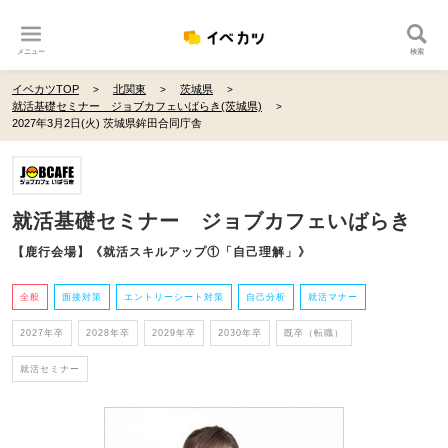
メニュー
検索
イベカツTOP
北関東
茨城県
就活基礎セミナー ジョブカフェいばらき(茨城県)
2027年3月2日(火) 茨城県鉾田合同庁舎
就活基礎セミナー ジョブカフェいばらき
【鹿行会場】《就活スキルアップ①「自己理解」》
全般
面接対策
エントリーシート対策
自己分析
就活マナー
2027年卒
2028年卒
2029年卒
2030年卒
既卒（転職）
就活セミナー