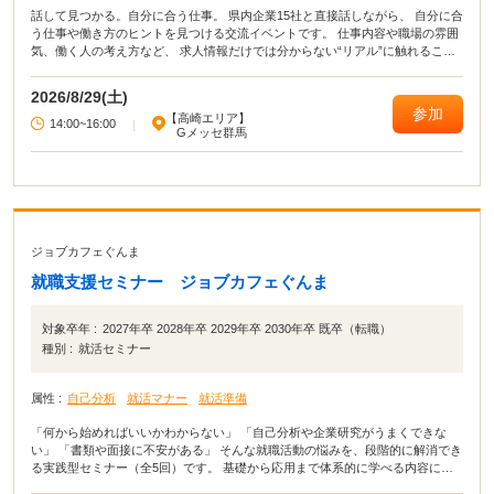
話して見つかる。自分に合う仕事。 県内企業15社と直接話しながら、 自分に合
う仕事や働き方のヒントを見つける交流イベントです。 仕事内容や職場の雰囲
気、働く人の考え方など、 求人情報だけでは分からない“リアル”に触れること
で、 仕事選びの視野が広がります。 「何が向いているか分からない」 「いろ
いろな仕事を見てみたい」 そんな方におすすめです。
2026/8/29(土)
参加
【高崎エリア】
14:00~16:00
|
Gメッセ群馬
ジョブカフェぐんま
就職支援セミナー ジョブカフェぐんま
対象卒年 :
2027年卒 2028年卒 2029年卒 2030年卒 既卒（転職）
種別 :
就活セミナー
属性 :
自己分析
就活マナー
就活準備
「何から始めればいいかわからない」 「自己分析や企業研究がうまくできな
い」 「書類や面接に不安がある」 そんな就職活動の悩みを、段階的に解消でき
る実践型セミナー（全5回）です。 基礎から応用まで体系的に学べる内容に加
え、 セミナー後、希望者にはキャリアカウンセラーとの個別相談も実施。 学生