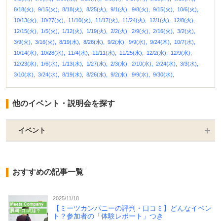
8/18(火),
9/15(火),
8/18(火),
8/25(火),
9/1(火),
9/8(火),
9/15(火),
10/6(火),
10/13(火),
10/27(火),
11/10(火),
11/17(火),
11/24(火),
12/1(火),
12/8(火),
12/15(火),
1/5(火),
1/12(火),
1/19(火),
2/2(火),
2/9(火),
2/16(火),
3/2(火),
3/9(火),
3/16(火),
8/19(水),
8/26(水),
9/2(水),
9/9(水),
9/24(木),
10/7(水),
10/14(水),
10/28(水),
11/4(水),
11/11(水),
11/25(水),
12/2(水),
12/9(水),
12/23(水),
1/6(水),
1/13(水),
1/27(水),
2/3(水),
2/10(水),
2/24(水),
3/3(水),
3/10(水),
3/24(水),
8/19(水),
8/26(水),
9/2(水),
9/9(水),
9/30(水),
他のイベント・説明会を探す
イベント
おすすめの記事一覧
2025/11/18
【ミーツカンパニーの評判・口コミ】どんなイベン
ト？参加者の「体験レポート」つき