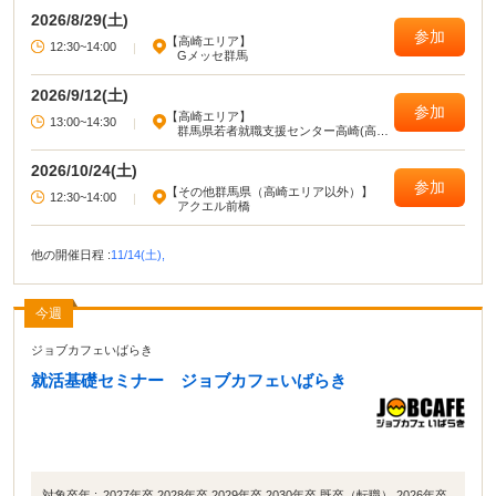
の方も、転職を考えている方も、それぞれに合った進め方をサポートします。
2026/8/29(土)
参加
【高崎エリア】
12:30~14:00
|
Gメッセ群馬
2026/9/12(土)
参加
【高崎エリア】
13:00~14:30
|
群馬県若者就職支援センター高崎(高崎
駅西口旭町ビル)
2026/10/24(土)
参加
【その他群馬県（高崎エリア以外）】
12:30~14:00
|
アクエル前橋
他の開催日程 :
11/14(土),
今週
ジョブカフェいばらき
就活基礎セミナー ジョブカフェいばらき
対象卒年 :
2027年卒 2028年卒 2029年卒 2030年卒 既卒（転職） 2026年卒