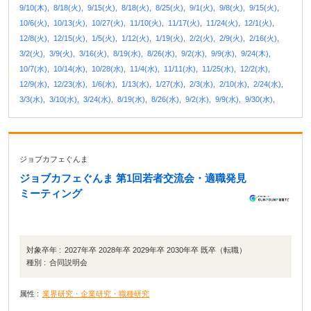
9/10(木),
8/18(火),
9/15(火),
8/18(火),
8/25(火),
9/1(火),
9/8(火),
9/15(火),
10/6(火),
10/13(火),
10/27(火),
11/10(火),
11/17(火),
11/24(火),
12/1(火),
12/8(火),
12/15(火),
1/5(火),
1/12(火),
1/19(火),
2/2(火),
2/9(火),
2/16(火),
3/2(火),
3/9(火),
3/16(火),
8/19(水),
8/26(水),
9/2(水),
9/9(水),
9/24(木),
10/7(水),
10/14(水),
10/28(水),
11/4(水),
11/11(水),
11/25(水),
12/2(水),
12/9(水),
12/23(水),
1/6(水),
1/13(水),
1/27(水),
2/3(水),
2/10(水),
2/24(水),
3/3(水),
3/10(水),
3/24(水),
8/19(水),
8/26(水),
9/2(水),
9/9(水),
9/30(水),
ジョブカフェぐんま
ジョブカフェぐんま 第1回若者交流会・適職発見
ミーティング
対象卒年 :
2027年卒 2028年卒 2029年卒 2030年卒 既卒（転職）
種別 :
合同説明会
属性 :
業界研究・企業研究・職種研究