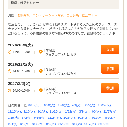
種別 :
就活セミナー
属性 :
面接対策
エントリーシート対策
自己分析
就活マナー
就活セミナーは、これから就職活動をスタートされる人のためのファーストス
テップとなるセミナーです。 就活されるみなさんが自信を持って活動していた
だけるように、応募書類の書き方や自己PR文の作り方、面接時のチェックポイ
ントなど就職活動に役立つ講座を開いています。
2026/10/6(火)
参加
【茨城県】
14:00~15:00
|
ジョブカフェいばらき
2026/12/1(火)
参加
【茨城県】
14:00~15:00
|
ジョブカフェいばらき
2027/2/2(火)
参加
【茨城県】
14:00~15:00
|
ジョブカフェいばらき
他の開催日程 :
8/18(火),
10/20(火),
12/8(火),
2/9(火),
8/25(火),
10/27(火),
12/15(火),
2/16(火),
9/1(火),
11/10(火),
1/12(火),
3/2(火),
9/8(火),
11/17(火),
1/19(火),
3/9(火),
9/15(火),
11/24(火),
1/26(火),
3/16(火),
8/12(水),
8/19(水),
9/2(水),
9/9(水),
9/30(水),
8/6(木),
8/20(木),
9/3(木),
9/17(木),
8/13(木),