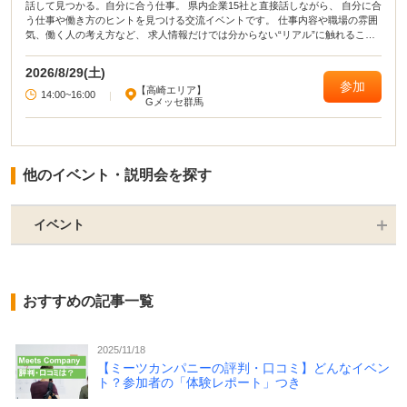
話して見つかる。自分に合う仕事。 県内企業15社と直接話しながら、 自分に合
う仕事や働き方のヒントを見つける交流イベントです。 仕事内容や職場の雰囲
気、働く人の考え方など、 求人情報だけでは分からない“リアル”に触れること
で、 仕事選びの視野が広がります。 「何が向いているか分からない」 「いろ
いろな仕事を見てみたい」 そんな方におすすめです。
2026/8/29(土)
参加
【高崎エリア】
14:00~16:00
|
Gメッセ群馬
他のイベント・説明会を探す
イベント
おすすめの記事一覧
2025/11/18
【ミーツカンパニーの評判・口コミ】どんなイベン
ト？参加者の「体験レポート」つき