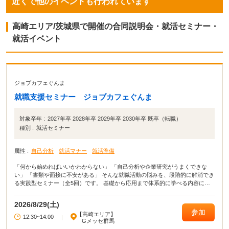
近くで他のイベントも行われています
高崎エリア/茨城県で開催の合同説明会・就活セミナー・
就活イベント
ジョブカフェぐんま
就職支援セミナー ジョブカフェぐんま
対象卒年 :
2027年卒 2028年卒 2029年卒 2030年卒 既卒（転職）
種別 :
就活セミナー
属性 :
自己分析
就活マナー
就活準備
「何から始めればいいかわからない」 「自己分析や企業研究がうまくできな
い」 「書類や面接に不安がある」 そんな就職活動の悩みを、段階的に解消でき
る実践型セミナー（全5回）です。 基礎から応用まで体系的に学べる内容に加
え、 セミナー後、希望者にはキャリアカウンセラーとの個別相談も実施。 学生
の方も、転職を考えている方も、それぞれに合った進め方をサポートします。
2026/8/29(土)
参加
【高崎エリア】
12:30~14:00
|
Gメッセ群馬