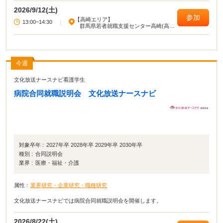
2026/9/12(土)
参加
【高崎エリア】
13:00~14:30
|
群馬県若者就職支援センター高崎(高崎
駅西口旭町ビル)
今週
文化放送ナースナビ看護学生
病院合同就職説明会 文化放送ナースナビ
対象卒年 :
2027年卒 2028年卒 2029年卒 2030年卒
種別 :
合同説明会
業界 :
医療・福祉・介護
属性 :
業界研究・企業研究・職種研究
文化放送ナースナビでは病院合同就職説明会を開催します。
2026/8/22(土)