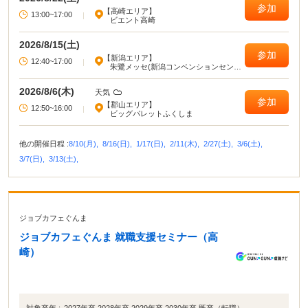
参加
【高崎エリア】
13:00~17:00
|
ビエント高崎
2026/8/15(土)
参加
【新潟エリア】
12:40~17:00
|
朱鷺メッセ(新潟コンベンションセンタ
ー)
2026/8/6(木)
天気
参加
【郡山エリア】
12:50~16:00
|
ビッグパレットふくしま
他の開催日程 :
8/10(月),
8/16(日),
1/17(日),
2/11(木),
2/27(土),
3/6(土),
3/7(日),
3/13(土),
ジョブカフェぐんま
ジョブカフェぐんま 就職支援セミナー（高
崎）
対象卒年 :
2027年卒 2028年卒 2029年卒 2030年卒 既卒（転職）