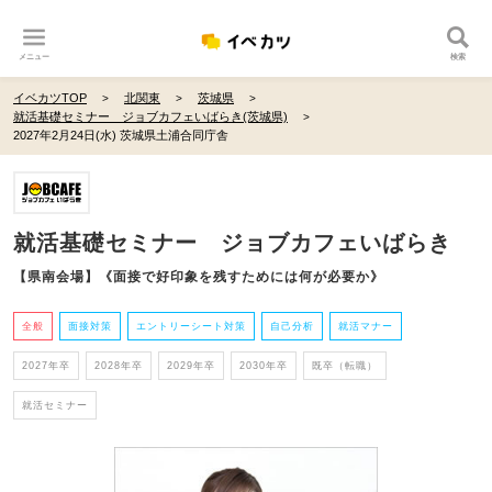
メニュー
検索
イベカツTOP
北関東
茨城県
就活基礎セミナー ジョブカフェいばらき(茨城県)
2027年2月24日(水) 茨城県土浦合同庁舎
就活基礎セミナー ジョブカフェいばらき
【県南会場】《面接で好印象を残すためには何が必要か》
全般
面接対策
エントリーシート対策
自己分析
就活マナー
2027年卒
2028年卒
2029年卒
2030年卒
既卒（転職）
就活セミナー