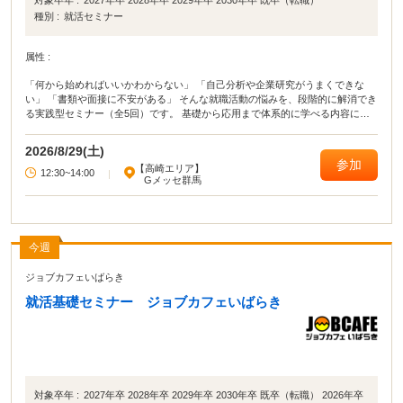
種別 :
就活セミナー
属性 :
「何から始めればいいかわからない」 「自己分析や企業研究がうまくできな
い」 「書類や面接に不安がある」 そんな就職活動の悩みを、段階的に解消でき
る実践型セミナー（全5回）です。 基礎から応用まで体系的に学べる内容に加
え、 セミナー後、希望者にはキャリアカウンセラーとの個別相談も実施。 学生
の方も、転職を考えている方も、それぞれに合った進め方をサポートします。
2026/8/29(土)
参加
【高崎エリア】
12:30~14:00
|
Gメッセ群馬
今週
ジョブカフェいばらき
就活基礎セミナー ジョブカフェいばらき
対象卒年 :
2027年卒 2028年卒 2029年卒 2030年卒 既卒（転職） 2026年卒