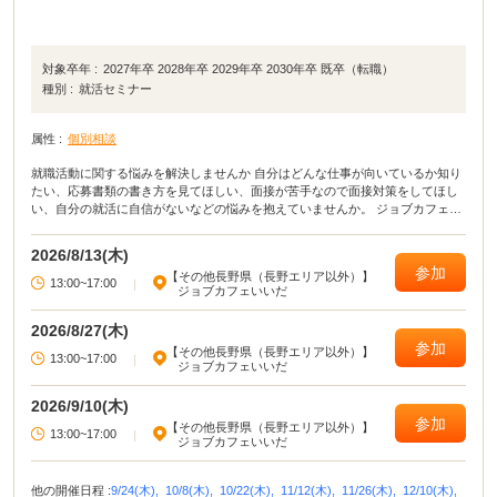
対象卒年 :
2027年卒 2028年卒 2029年卒 2030年卒 既卒（転職）
種別 :
就活セミナー
属性 :
個別相談
就職活動に関する悩みを解決しませんか 自分はどんな仕事が向いているか知り
たい、応募書類の書き方を見てほしい、面接が苦手なので面接対策をしてほし
い、自分の就活に自信がないなどの悩みを抱えていませんか。 ジョブカフェい
いだでは、こうした悩みや不安を解消し、前向きに就活ができるようキャリア
コンサルタントによる個別相談を実施します。 なお、この事業は、ジョブカフ
2026/8/13(木)
ェ信州との共催です。
参加
【その他長野県（長野エリア以外）】
13:00~17:00
|
ジョブカフェいいだ
2026/8/27(木)
参加
【その他長野県（長野エリア以外）】
13:00~17:00
|
ジョブカフェいいだ
2026/9/10(木)
参加
【その他長野県（長野エリア以外）】
13:00~17:00
|
ジョブカフェいいだ
他の開催日程 :
9/24(木),
10/8(木),
10/22(木),
11/12(木),
11/26(木),
12/10(木),