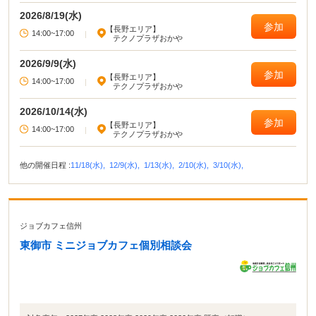
・この仕事について教えて！ ・就職ってしなきゃいけないの？
2026/8/19(水)
参加
【長野エリア】
14:00~17:00
|
テクノプラザおかや
2026/9/9(水)
参加
【長野エリア】
14:00~17:00
|
テクノプラザおかや
2026/10/14(水)
参加
【長野エリア】
14:00~17:00
|
テクノプラザおかや
他の開催日程 :
11/18(水),
12/9(水),
1/13(水),
2/10(水),
3/10(水),
ジョブカフェ信州
東御市 ミニジョブカフェ個別相談会