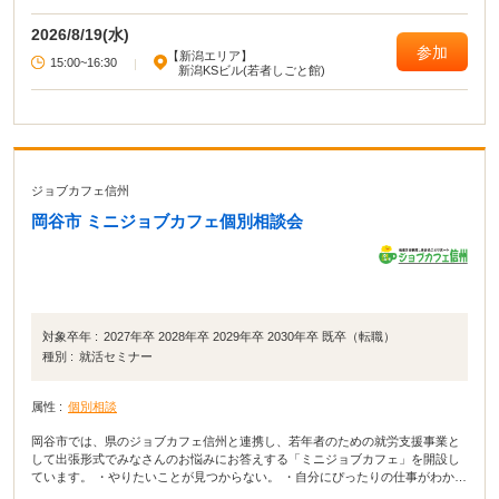
2026/8/19(水)
参加
【新潟エリア】
15:00~16:30
|
新潟KSビル(若者しごと館)
ジョブカフェ信州
岡谷市 ミニジョブカフェ個別相談会
対象卒年 :
2027年卒 2028年卒 2029年卒 2030年卒 既卒（転職）
種別 :
就活セミナー
属性 :
個別相談
岡谷市では、県のジョブカフェ信州と連携し、若年者のための就労支援事業と
して出張形式でみなさんのお悩みにお答えする「ミニジョブカフェ」を開設し
ています。 ・やりたいことが見つからない。 ・自分にぴったりの仕事がわから
ない。 ・どんな仕事があるのか知りたい。 ・仕事に就きたい！見つけたい！