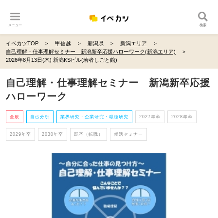
メニュー
検索
イベカツTOP
甲信越
新潟県
新潟エリア
自己理解・仕事理解セミナー 新潟新卒応援ハローワーク(新潟エリア)
2026年8月13日(木) 新潟KSビル(若者しごと館)
自己理解・仕事理解セミナー 新潟新卒応援
ハローワーク
全般
自己分析
業界研究・企業研究・職種研究
2027年卒
2028年卒
2029年卒
2030年卒
既卒（転職）
就活セミナー