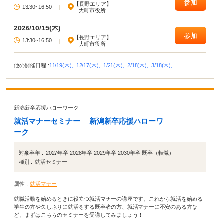
参加
【長野エリア】
13:30~16:50
|
大町市役所
2026/10/15(木)
参加
【長野エリア】
13:30~16:50
|
大町市役所
他の開催日程 :
11/19(木),
12/17(木),
1/21(木),
2/18(木),
3/18(木),
新潟新卒応援ハローワーク
就活マナーセミナー 新潟新卒応援ハローワ
ーク
対象卒年 :
2027年卒 2028年卒 2029年卒 2030年卒 既卒（転職）
種別 :
就活セミナー
属性 :
就活マナー
就職活動を始めるときに役立つ就活マナーの講座です。これから就活を始める
学生の方や久しぶりに就活をする既卒者の方、就活マナーに不安のある方な
ど、まずはこちらのセミナーを受講してみましょう！