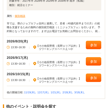
対象卒年 :
2027年卒 2028年卒 2029年卒 2030年卒 既卒（転職）
種別 :
就活セミナー
属性 :
個別相談
市では、県のジョブカフェ信州と連携して、若者（40歳代前半までの方）の就
職を支援するための無料の個別就労相談（ミニジョブカフェ）を行います。 予
約制となっておりますので、まずはお電話でお気軽にお問合せください。 就職
活動についての悩み・相談をマンツーマンでアドバイスします｡ 応募書類の添
削や面接指導なども行います。
2026/8/20(木)
参加
【その他長野県（長野エリア以外）】
13:30~16:30
|
コワーキングスペースえべや
2026/9/17(木)
参加
【その他長野県（長野エリア以外）】
13:30~16:30
|
コワーキングスペースえべや
2026/10/15(木)
参加
【その他長野県（長野エリア以外）】
13:30~16:30
|
コワーキングスペースえべや
他の開催日程 :
11/19(木),
12/17(木),
1/21(木),
2/18(木),
3/18(木),
他のイベント・説明会を探す