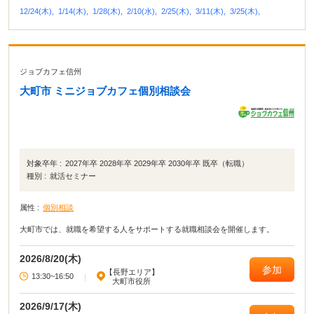
12/24(木),
1/14(木),
1/28(木),
2/10(水),
2/25(木),
3/11(木),
3/25(木),
ジョブカフェ信州
大町市 ミニジョブカフェ個別相談会
対象卒年 :
2027年卒 2028年卒 2029年卒 2030年卒 既卒（転職）
種別 :
就活セミナー
属性 :
個別相談
大町市では、就職を希望する人をサポートする就職相談会を開催します。
2026/8/20(木)
参加
【長野エリア】
13:30~16:50
|
大町市役所
2026/9/17(木)