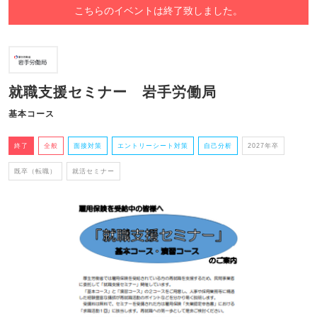
こちらのイベントは終了致しました。
就職支援セミナー 岩手労働局
基本コース
終了
全般
面接対策
エントリーシート対策
自己分析
2027年卒
既卒（転職）
就活セミナー