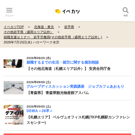
メニュー
検索
イベカツTOP
北海道・東北
岩手県
その他岩手県（盛岡エリア以外）
就職支援セミナー 岩手労働局(その他岩手県（盛岡エリア以外）)
2026年7月15日(水) ハローワーク水沢
2026年08/20 (木)
就職するまでの生活・就労に関する個別相談
【その他北海道（札幌エリア以外）】 安房合同庁舎
2026年08/08 (土)
グループディスカッション実践講座 ジョブカフェあおもり
【青森県】 青森県観光物産館アスパム
2026年09/05 (土)
DEiBA＜28卒＞
【札幌エリア】 ベルヴュオフィス札幌(TKP札幌駅カンファレン
スセンター)