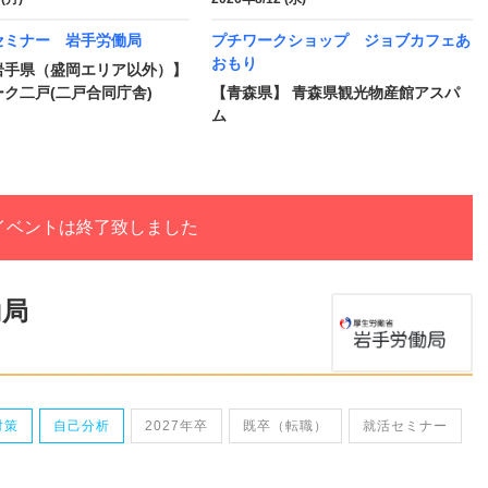
セミナー 岩手労働局
プチワークショップ ジョブカフェあ
おもり
岩手県（盛岡エリア以外）】
ク二戸(二戸合同庁舎)
【青森県】 青森県観光物産館アスパ
ム
イベントは終了致しました
働局
対策
自己分析
2027年卒
既卒（転職）
就活セミナー