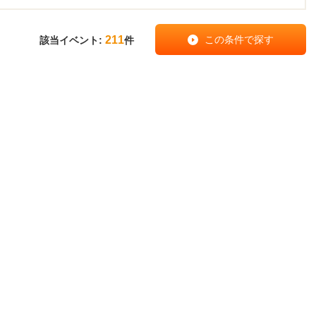
211
該当イベント:
件