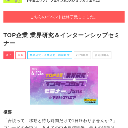
【千葉エリア】 フェイスビル(ジョブカフェちば)
こちらのイベントは終了致しました。
TOP企業 業界研究＆インターンシップセミ
ナー
終了
全般
業界研究・企業研究・職種研究
2028年卒
合同説明会
概要
「合説って、移動と待ち時間だけで1日終わりませんか？」
ブンナビの合説は、あえての中小規模開催。最大の特徴は、