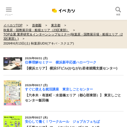
メニュー
検索
イベカツTOP
首都圏
東京都
秋葉原・国際展示場・船堀エリア（23区東部）
TOP企業 業界研究＆インターンシップセミナー(秋葉原・国際展示場・船堀エリア（2
3区東部）)
2026年6月13日(土) 秋葉原UDX(アキバ・スクエア)
2026年08/31 (月)
仕事理解セミナー 横浜新卒応援ハローワーク
【横浜エリア】 横浜STビル(かながわ若者就職支援センター)
2026年08/17 (月)
すぐに使える就活講座 東京しごとセンター
【六本木・有楽町・水道橋エリア（都心部東部）】 東京しごと
センター飯田橋
2026年08/27 (木)
安心して働く！ワークルール ジョブカフェちば