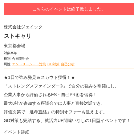
こちらのイベントは終了致しました。
株式会社ジェイック
ストキャリ
東京都会場
対象卒年
種別
合同説明会
属性
エントリーシート対策
GD対策
自己分析
★1日で強み発見＆スカウト獲得！★
「ストレングスファインダー®」で自分の強みを明確にし、
企業人事から評価されるES・自己PR術を習得！
最大8社が参加する座談会では人事と直接対話でき、
評価次第で「選考直結」の特別オファーも狙えます。
GD対策も完結する、就活力UP間違いなしの1日型イベントです！
イベント詳細