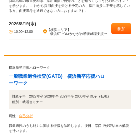
就職活動の最重要Step、採用面接で自分のことを知ってもらうためのポイント
を学びます。 これから採用面接を受ける予定の方、採用面接に不安を感じてい
る方、面接選考を通過できない方におすすめです。
2026/8/19(水)
参加
【横浜エリア】
10:00~12:00
|
横浜STビル(かながわ若者就職支援セン
ター)
横浜新卒応援ハローワーク
一般職業適性検査(GATB) 横浜新卒応援ハロ
ーワーク
対象卒年 :
2027年卒 2028年卒 2029年卒 2030年卒 既卒（転職）
種別 :
就活セミナー
属性 :
自己分析
職業適性のうち能力に関する特徴を診断します。後日、窓口で検査結果の解説
を行います。