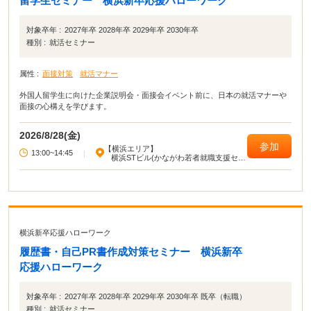
留学生セミナー 横浜新卒応援ハローワーク
対象卒年 :
2027年卒 2028年卒 2029年卒 2030年卒
種別 :
就活セミナー
属性 :
面接対策
就活マナー
外国人留学生に向けた企業説明会・面接会イベント前に、日本の就活マナーや
面接の心構えを学びます。
2026/8/28(金)
参加
【横浜エリア】
13:00~14:45
|
横浜STビル(かながわ若者就職支援セン
ター)
横浜新卒応援ハローワーク
履歴書・自己PR書作成対策セミナー 横浜新卒
応援ハローワーク
対象卒年 :
2027年卒 2028年卒 2029年卒 2030年卒 既卒（転職）
種別 :
就活セミナー