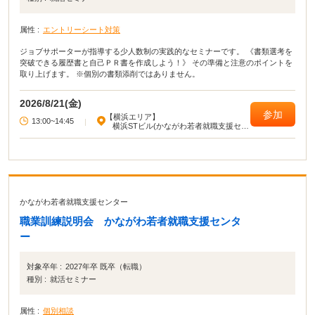
属性 :
エントリーシート対策
ジョブサポーターが指導する少人数制の実践的なセミナーです。 《書類選考を
突破できる履歴書と自己ＰＲ書を作成しよう！》 その準備と注意のポイントを
取り上げます。 ※個別の書類添削ではありません。
2026/8/21(金)
参加
【横浜エリア】
13:00~14:45
|
横浜STビル(かながわ若者就職支援セン
ター)
かながわ若者就職支援センター
職業訓練説明会 かながわ若者就職支援センタ
ー
対象卒年 :
2027年卒 既卒（転職）
種別 :
就活セミナー
属性 :
個別相談