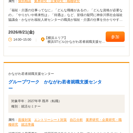
属性 :
個別相談
業界研究・企業研究・職種研究
「福祉・介護の仕事ってなに」「どんな職種があるの」「どんな資格が必要な
の」「やりがいや将来性は」「待遇は」など、皆様の疑問に神奈川県社会福祉
協議会・かながわ福祉人材センターの職員が福祉・介護の仕事を分かりやすく
説明します。 福祉の仕事がしたい方、ちょっと知りたい方など、どなたでもお
気軽にご参加ください（予約不要です）。 説明会後に質問などを受け付けま
2026/8/21(金)
す。 個別の相談を希望される場合は、お申し付けください。
参加
【横浜エリア】
14:00~15:00
|
横浜STビル(かながわ若者就職支援セン
ター)
かながわ若者就職支援センター
グループワーク かながわ若者就職支援センタ
ー
対象卒年 :
2027年卒 既卒（転職）
種別 :
就活セミナー
属性 :
面接対策
エントリーシート対策
自己分析
業界研究・企業研究・職
種研究
就活準備