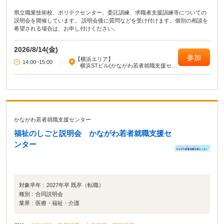
県立職業技術校、ポリテクセンター、委託訓練、求職者支援訓練等についての
説明会を開催しています。 説明会後に質問などを受け付けます。個別の相談を
希望される場合は、お申し付けください。
2026/8/14(金)
参加
【横浜エリア】
14:00~15:00
|
横浜STビル(かながわ若者就職支援セン
ター)
かながわ若者就職支援センター
福祉のしごと説明会 かながわ若者就職支援セ
ンター
対象卒年 :
2027年卒 既卒（転職）
種別 :
合同説明会
業界 :
医療・福祉・介護